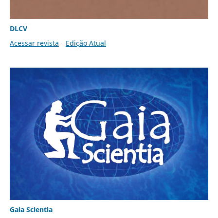
DLCV
Acessar revista
Edição Atual
Gaia Scientia