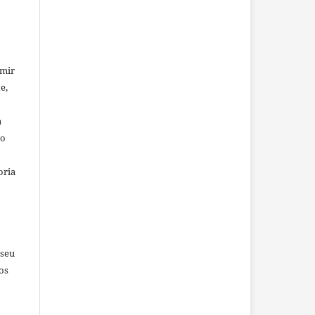
umir
e,
a
io
oria
 seu
os