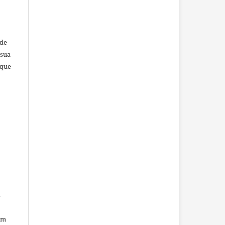
ade
 sua
 que
o
s
om