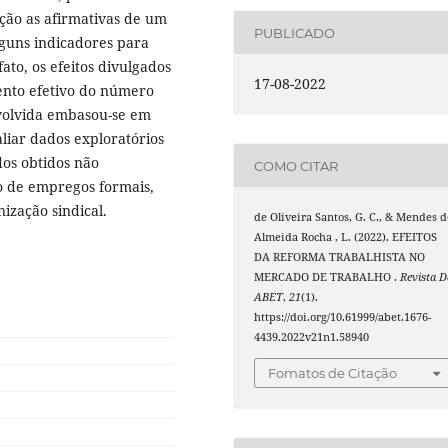
ção as afirmativas de um
PUBLICADO
lguns indicadores para
fato, os efeitos divulgados
17-08-2022
ento efetivo do número
volvida embasou-se em
aliar dados exploratórios
dos obtidos não
COMO CITAR
o de empregos formais,
ização sindical.
de Oliveira Santos, G. C., & Mendes d
Almeida Rocha , L. (2022). EFEITOS
DA REFORMA TRABALHISTA NO
MERCADO DE TRABALHO .
Revista D
ABET
,
21
(1).
https://doi.org/10.61999/abet.1676-
4439.2022v21n1.58940
Fomatos de Citação