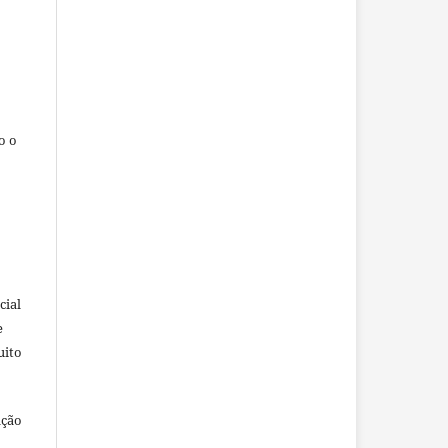
o o
cial
e
uito
ação