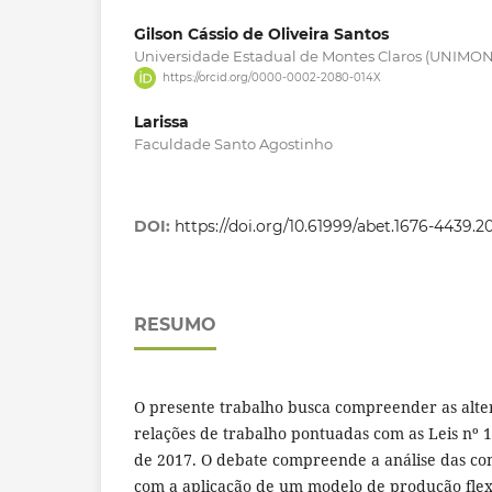
Gilson Cássio de Oliveira Santos
Universidade Estadual de Montes Claros (UNIMO
https://orcid.org/0000-0002-2080-014X
Larissa
Faculdade Santo Agostinho
DOI:
https://doi.org/10.61999/abet.1676-4439.
RESUMO
O presente trabalho busca compreender as alte
relações de trabalho pontuadas com as Leis nº 
de 2017. O debate compreende a análise das co
com a aplicação de um modelo de produção flex