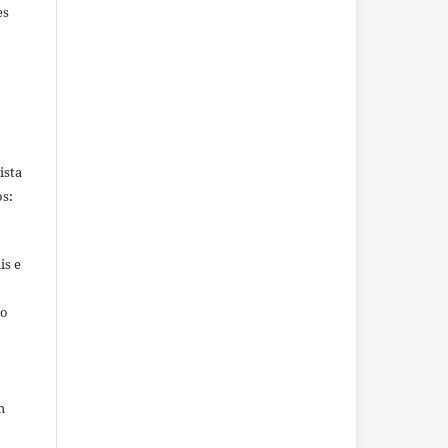
es
ista
s:
is e
ho
m