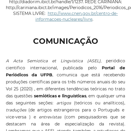
http://diadorim.ibict.br/handle/1/1237. REDE CARINIANA:
http://cariniana.ibict.br/images/Periodicos_2016/Periodicos_
SISTEMA LIVRE:
http://www.cnen.gov.br/centro-de-
informacoes-nucleares/livre
.
COMUNICAÇÃO
A Acta Semiotica et Lingvistica (ASEL),
periódico
cientifico internacional, publicada pelo
Portal de
Periódicos da UFPB
, comunica que está recebendo
produções científicas para os três números anuais do seu
Vol 25 (2020) , em diferentes tendências teóricas no trato
das questões
semióticas e linguísticas
, em qualquer uma
das seguintes seções:
artigos
(teóricos ou analíticos),
traduções
(de artigos estrangeiros para o Português e
vice-versa ) e
entrevistas
(com pesquisadores que se
destacam na área de especialização da revista)
.