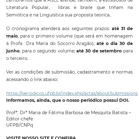
Lembramos que a ASEL atende, também, a estudiosos de
Literatura Popular, libras e braile que tnham na
Semiótica e na Linguística sua proposta teoríca.
.
O cronograma atenderá aos seguintes prazos:
até 31 de
maio
, para o primeiro volume (que será em homenagem
à Profa Dra Maria do Socorro Aragão);
até o dia 30 de
junho
, para o segundo volume;
até 30 de setembro
para
o terceiro.
Ver as condições de submissão, cadastramento e normas
acessando o link abaixo:
https://periodicos.ufpb.br/index.php/actas/about/submissions
Informamos, ainda, que o nosso periódico possui DOI.
Profª. Drª Maria de Fátima Barbosa de Mesquita Batista –
Editor-chefe
UFPB/CNPq
VISITE NOSSO SITE E CONFIRA