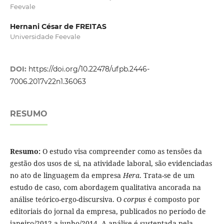
Feevale
Hernani César de FREITAS
Universidade Feevale
DOI:
https://doi.org/10.22478/ufpb.2446-
7006.2017v22n1.36063
RESUMO
Resumo:
O estudo visa compreender como as tensões da
gestão dos usos de si, na atividade laboral, são evidenciadas
no ato de linguagem da empresa
Hera
. Trata-se de um
estudo de caso, com abordagem qualitativa ancorada na
análise teórico-ergo-discursiva. O
corpus
é composto por
editoriais do jornal da empresa, publicados no período de
janeiro/2012 a junho/2014. A análise é sustentada pela