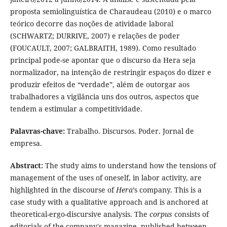
proposta semiolinguística de Charaudeau (2010) e o marco
teórico decorre das noções de atividade laboral
(SCHWARTZ; DURRIVE, 2007) e relações de poder
(FOUCAULT, 2007; GALBRAITH, 1989). Como resultado
principal pode-se apontar que o discurso da Hera seja
normalizador, na intenção de restringir espaços do dizer e
produzir efeitos de “verdade”, além de outorgar aos
trabalhadores a vigilância uns dos outros, aspectos que
tendem a estimular a competitividade.
Palavras-chave:
Trabalho. Discursos. Poder. Jornal de
empresa.
Abstract:
The study aims to understand how the tensions of
management of the uses of oneself, in labor activity, are
highlighted in the discourse of
Hera
’s company. This is a
case study with a qualitative approach and is anchored at
theoretical-ergo-discursive analysis. The
corpus
consists of
editorials of the company's magazine, published between