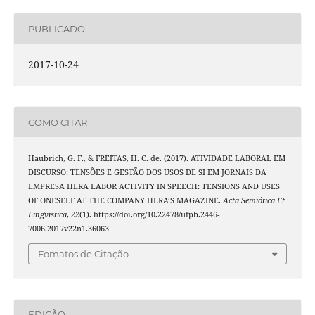
PUBLICADO
2017-10-24
COMO CITAR
Haubrich, G. F., & FREITAS, H. C. de. (2017). ATIVIDADE LABORAL EM
DISCURSO: TENSÕES E GESTÃO DOS USOS DE SI EM JORNAIS DA
EMPRESA HERA LABOR ACTIVITY IN SPEECH: TENSIONS AND USES
OF ONESELF AT THE COMPANY HERA’S MAGAZINE.
Acta Semiótica Et
Lingvistica
,
22
(1). https://doi.org/10.22478/ufpb.2446-
7006.2017v22n1.36063
Fomatos de Citação
EDIÇÃO