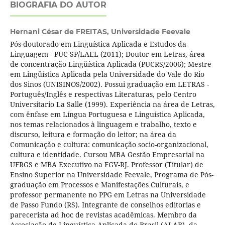
BIOGRAFIA DO AUTOR
Hernani César de FREITAS,
Universidade Feevale
Pós-doutorado em Linguística Aplicada e Estudos da
Linguagem - PUC-SP/LAEL (2011); Doutor em Letras, área
de concentração Lingüística Aplicada (PUCRS/2006); Mestre
em Lingüística Aplicada pela Universidade do Vale do Rio
dos Sinos (UNISINOS/2002). Possui graduação em LETRAS -
Português/Inglês e respectivas Literaturas, pelo Centro
Universitario La Salle (1999). Experiência na área de Letras,
com ênfase em Língua Portuguesa e Linguística Aplicada,
nos temas relacionados à linguagem e trabalho, texto e
discurso, leitura e formação do leitor; na área da
Comunicação e cultura: comunicação socio-organizacional,
cultura e identidade. Cursou MBA Gestão Empresarial na
UFRGS e MBA Executivo na FGV-RJ. Professor (Titular) de
Ensino Superior na Universidade Feevale, Programa de Pós-
graduação em Processos e Manifestações Culturais, e
professor permanente no PPG em Letras na Universidade
de Passo Fundo (RS). Integrante de conselhos editorias e
parecerista ad hoc de revistas acadêmicas. Membro da
Associação de Linguística Aplicada do Brasil (ALAB), da