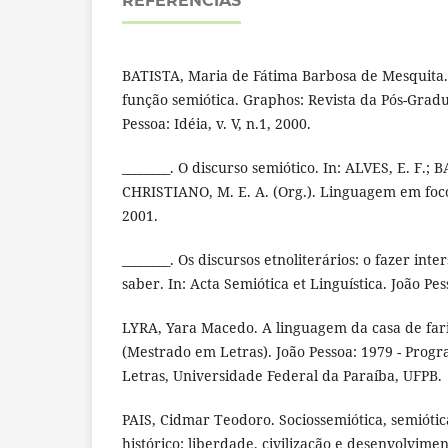
REFERÊNCIAS
BATISTA, Maria de Fátima Barbosa de Mesquita.
função semiótica. Graphos: Revista da Pós-Grad
Pessoa: Idéia, v. V, n.1, 2000.
________. O discurso semiótico. In: ALVES, E. F.; 
CHRISTIANO, M. E. A. (Org.). Linguagem em foco.
2001.
________. Os discursos etnoliterários: o fazer int
saber. In: Acta Semiótica et Linguística. João Pes
LYRA, Yara Macedo. A linguagem da casa de fari
(Mestrado em Letras). João Pessoa: 1979 - Pro
Letras, Universidade Federal da Paraíba, UFPB.
PAIS, Cidmar Teodoro. Sociossemiótica, semiótic
histórico: liberdade, civilização e desenvolvimen