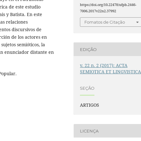
https://doi.org/10.22478/ufpb.2446-
ica de este estudio
7006.2017v22n2.37992
is y Batista. En este
 las relaciones
Fomatos de Citação
entos discursivos de
rción de los actores en
sujetos semióticos, la
EDIÇÃO
 un enunciador distante en
v. 22 n. 2 (2017): ACTA
SEMIOTICA ET LINGVISTIC
 Popular.
SEÇÃO
ARTIGOS
LICENÇA