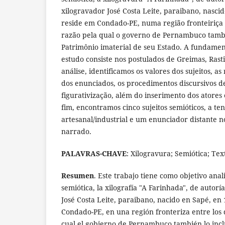
xilogravador José Costa Leite, paraibano, nasci
reside em Condado-PE, numa região fronteiriça e
razão pela qual o governo de Pernambuco tamb
Patrimônio imaterial de seu Estado. A fundamen
estudo consiste nos postulados de Greimas, Rastie
análise, identificamos os valores dos sujeitos, as
dos enunciados, os procedimentos discursivos d
figurativização, além do inserimento dos atores
fim, encontramos cinco sujeitos semióticos, a ten
artesanal/industrial e um enunciador distante 
narrado.
PALAVRAS-CHAVE
: Xilogravura; Semiótica; Tex
Resumen
. Este trabajo tiene como objetivo anal
semiótica, la xilografía "A Farinhada", de autorí
José Costa Leite, paraibano, nacido en Sapé, en
Condado-PE, en una región fronteriza entre los 
cual el gobierno de Pernambuco también lo incl