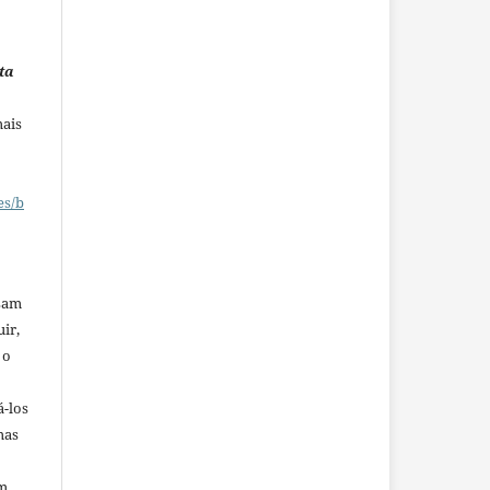
ta
mais
es/b
ssam
uir,
 o
á-los
mas
em