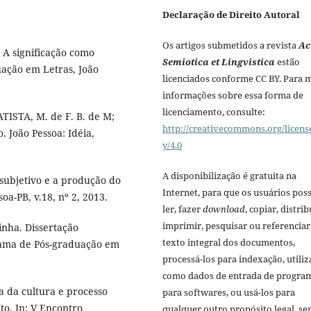
Declaração de Direito Autoral
Os artigos submetidos a revista
Ac
 A significação como
Semiotica et Lingvistica
estão
uação em Letras, João
licenciados conforme CC BY. Para 
informações sobre essa forma de
licenciamento, consulte:
BATISTA, M. de F. B. de M;
http://creativecommons.org/licens
 João Pessoa: Idéia,
y/4.0
A disponibilização é gratuita na
ersubjetivo e a produção do
Internet, para que os usuários po
soa-PB, v.18, nº 2, 2013.
ler, fazer
download
, copiar, distrib
imprimir, pesquisar ou referenciar
nha. Dissertação
texto integral dos documentos,
grama de Pós-graduação em
processá-los para indexação, utiliz
como dados de entrada de progra
a da cultura e processo
para softwares, ou usá-los para
to. In: V Encontro
qualquer outro propósito legal, s