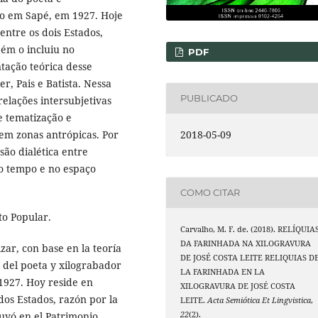
do em Sapé, em 1927. Hoje
ntre os dois Estados,
ém o incluiu no
PDF
tação teórica desse
r, Pais e Batista. Nessa
PUBLICADO
 relações intersubjetivas
e tematização e
2018-05-09
 em zonas antrópicas. Por
são dialética entre
no tempo e no espaço
COMO CITAR
to Popular.
Carvalho, M. F. de. (2018). RELÍQUIA
DA FARINHADA NA XILOGRAVURA
izar, con base en la teoría
DE JOSÉ COSTA LEITE RELIQUIAS D
a del poeta y xilograbador
LA FARINHADA EN LA
 1927. Hoy reside en
XILOGRAVURA DE JOSÉ COSTA
dos Estados, razón por la
LEITE.
Acta Semiótica Et Lingvistica
,
22
(2).
uyó en el Patrimonio