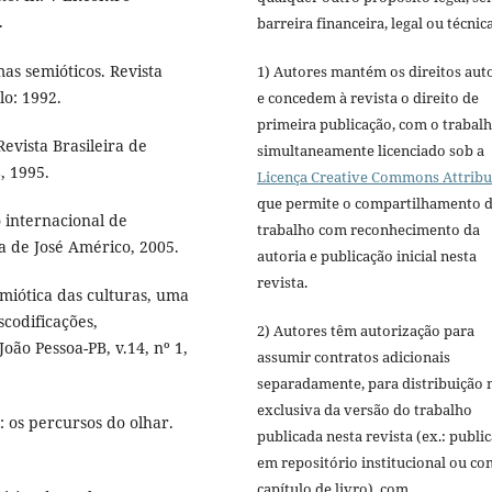
.
barreira financeira, legal ou técnica
mas semióticos. Revista
1) Autores mantém os direitos aut
lo: 1992.
e concedem à revista o direito de
primeira publicação, com o trabal
Revista Brasileira de
simultaneamente licenciado sob a
8, 1995.
Licença Creative Commons Attribu
que permite o compartilhamento 
 internacional de
trabalho com reconhecimento da
a de José Américo, 2005.
autoria e publicação inicial nesta
revista.
miótica das culturas, uma
scodificações,
2) Autores têm autorização para
João Pessoa-PB, v.14, nº 1,
assumir contratos adicionais
separadamente, para distribuição 
exclusiva da versão do trabalho
 os percursos do olhar.
publicada nesta revista (ex.: publi
em repositório institucional ou c
capítulo de livro), com