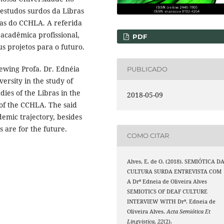
 estudos surdos da Libras
las do CCHLA. A referida
 acadêmica profissional,
PDF
us projetos para o futuro.
iewing Profa. Dr. Ednéia
PUBLICADO
versity in the study of
dies of the Libras in the
2018-05-09
 of the CCHLA. The said
demic trajectory, besides
s are for the future.
COMO CITAR
Alves, E. de O. (2018). SEMIÓTICA D
CULTURA SURDA ENTREVISTA COM
A Drª Edneia de Oliveira Alves
SEMIOTICS OF DEAF CULTURE
INTERVIEW WITH Drª. Edneia de
Oliveira Alves.
Acta Semiótica Et
Lingvistica
,
22
(2).