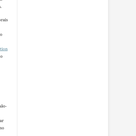
.
orais
ho
tion
do
não-
car
omo