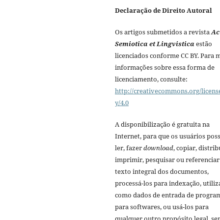
Declaração de Direito Autoral
Os artigos submetidos a revista
Ac
Semiotica et Lingvistica
estão
licenciados conforme CC BY. Para 
informações sobre essa forma de
licenciamento, consulte:
http://creativecommons.org/licens
y/4.0
A disponibilização é gratuita na
Internet, para que os usuários po
ler, fazer
download
, copiar, distrib
imprimir, pesquisar ou referenciar
texto integral dos documentos,
processá-los para indexação, utiliz
como dados de entrada de progra
para softwares, ou usá-los para
qualquer outro propósito legal, s