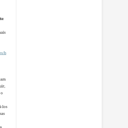
ta
mais
es/b
ssam
uir,
 o
á-los
mas
em