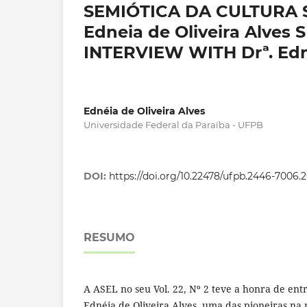
SEMIÓTICA DA CULTURA 
Edneia de Oliveira Alve
INTERVIEW WITH Drª. Edne
Ednéia de Oliveira Alves
Universidade Federal da Paraíba - UFPB
DOI:
https://doi.org/10.22478/ufpb.2446-7006.
RESUMO
A ASEL no seu Vol. 22, Nº 2 teve a honra de entr
Ednéia de Oliveira Alves, uma das pioneiras na