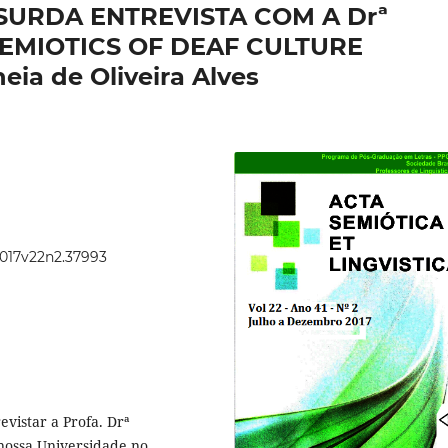
SURDA ENTREVISTA COM A Drª
s SEMIOTICS OF DEAF CULTURE
ia de Oliveira Alves
2017v22n2.37993
evistar a Profa. Drª
 nossa Universidade no