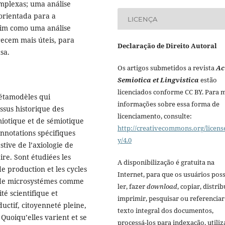
omplexas; uma análise
orientada para a
LICENÇA
ssim como uma análise
ecem mais úteis, para
Declaração de Direito Autoral
sa.
Os artigos submetidos a revista
Ac
Semiotica et Lingvistica
estão
licenciados conforme CC BY. Para 
métamodèles qui
informações sobre essa forma de
ssus historique des
licenciamento, consulte:
miotique et de sémiotique
http://creativecommons.org/licens
onnotations spécifiques
y/4.0
tive de l’axiologie de
aire. Sont étudiées les
A disponibilização é gratuita na
de production et les cycles
Internet, para que os usuários po
s de microsystémes comme
ler, fazer
download
, copiar, distrib
té scientifique et
imprimir, pesquisar ou referenciar
ctif, citoyenneté pleine,
texto integral dos documentos,
 Quoiqu’elles varient et se
processá-los para indexação, utiliz