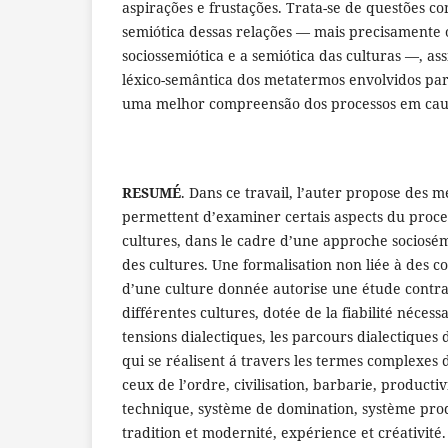
aspirações e frustações. Trata-se de questões c
semiótica dessas relações ― mais precisamente 
sociossemiótica e a semiótica das culturas ―, a
léxico-semântica dos metatermos envolvidos par
uma melhor compreensão dos processos em cau
RESUMÉ
. Dans ce travail, l’auter propose des 
permettent d’examiner certais aspects du proce
cultures, dans le cadre d’une approche sociosé
des cultures. Une formalisation non liée à des c
d’une culture donnée autorise une étude contras
différentes cultures, dotée de la fiabilité nécess
tensions dialectiques, les parcours dialectiques 
qui se réalisent á travers les termes complexe
ceux de l’ordre, civilisation, barbarie, productivi
technique, système de domination, système produ
tradition et modernité, expérience et créativité.