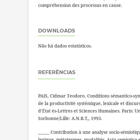
compréhension des processus en cause.
DOWNLOADS
Não há dados estatísticos.
REFERÊNCIAS
PAIS, Cidmar Teodoro. Conditions sémantico-syn
de la productivité systémique, lexicale et discur
d’État ès-Lettres et Sciences Humaines. Paris: Un
Sorbonne/Lille: A.N.R.T,, 1993.
______ Contribution à une analyse socio-sémiotiq
lexique, métatermes, modalités. Acta semiotica et