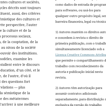
ntes cultures et sociétés,
como dados de entrada de progra
ycles décrits sont toujours
para softwares, ou usá-los para
ituent, aussi, des critéres
qualquer outro propósito legal, s
sémiotique des cultures et
barreira financeira, legal ou técnica
tte perspective, l’auter
 la culture et de la
1) Autores mantém os direitos aut
s processus sociaux,
e concedem à revista o direito de
, de la cooptation, de la
primeira publicação, com o trabal
t au nivau de la société
simultaneamente licenciado sob a
ouvoir des instituitions.
Licença Creative Commons Attribu
modèles, examine les
que permite o compartilhamento 
nstallent entre le discours
trabalho com reconhecimento da
education, d’un côté, et le
autoria e publicação inicial nesta
, de l’autre, d’où il
revista.
t des questions fort
relations ― plus
2) Autores têm autorização para
la sémiotique de la
assumir contratos adicionais
que des métatermes
separadamente, para distribuição 
d’arriver à une meilleure
exclusiva da versão do trabalho