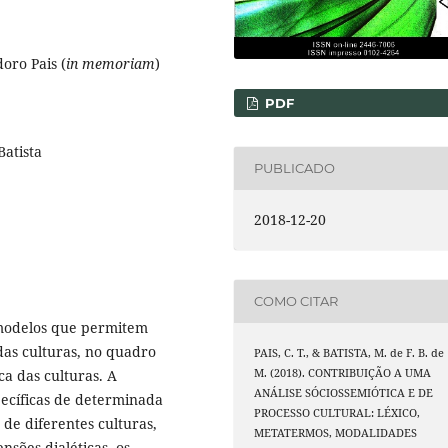
oro Pais (
in memoriam
)
PDF
Batista
PUBLICADO
2018-12-20
COMO CITAR
amodelos que permitem
das culturas, no quadro
PAIS, C. T., & BATISTA, M. de F. B. de
M. (2018). CONTRIBUIÇÃO A UMA
a das culturas. A
ANÁLISE SÓCIOSSEMIÓTICA E DE
pecíficas de determinada
PROCESSO CULTURAL: LÉXICO,
 de diferentes culturas,
METATERMOS, MODALIDADES
nsões dialéticas, os