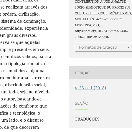
CONTRIBUTION A UNE ANALYSE
 se realizam através dos
SOCIO-SEMIOTIQUE DU PROCESSUS
CULTUREL: LEXIQUE, MÉTATERMES
 ordem, civilização,
MODALITÉS.
Acta Semiótica Et
a, sistema de dominação,
Lingvistica
,
23
(1).
modernidade, experiência
https://doi.org/10.22478/ufpb.2446-
em graus diversos,
7006.2018v23n1.43546
serva-se que aquelas
Fomatos de Citação
sempre presentes em seus
 científicos válidos, para a
uma tipologia semiótica
 esses modelos a algumas
EDIÇÃO
ara melhor analisar certos
o, discriminação social,
v. 23 n. 1 (2018)
 um todo, seja ao nível da
 o autor, baseando-se
SEÇÃO
lações de confronto que
fica e tecnológica, o
TRADUÇÕES
e um lado, e o discurso
tro, de que decorrem