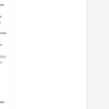
mas
em
.
orais
ho
tion
do
não-