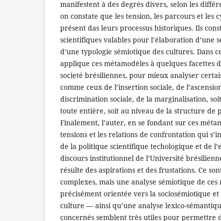
manifestent à des degrés divers, selon les différe
on constate que les tension, les parcours et les c
présent das leurs processus historiques. Ils const
scientifiques valables pour l’élaboration d’une 
d’une typologie sémiotique des cultures. Dans ce
applique ces métamodèles à quelques facettes de
societé brésiliennes, pour mieux analyser certai
comme ceux de l’insertion sociale, de l’ascension
discrimination sociale, de la marginalisation, soi
toute entière, soit au niveau de la structure de p
Finalement, l’auter, en se fondant sur ces méta
tensions et les relations de confrontation qui s’i
de la politique scientifique techologique et de l’
discours institutionnel de l’Université brésilienne
résulte des aspirations et des frustations. Ce son
complexes, mais une analyse sémiotique de ces 
précisément orientée vers la sociosémiotique et 
culture ― ainsi qu’une analyse lexico-sémanti
concernés semblent très utiles pour permettre 