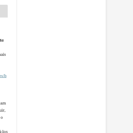
ta
mais
es/b
ssam
uir,
 o
á-los