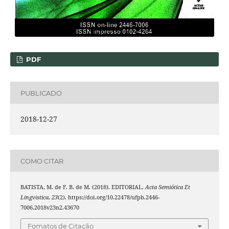
PDF
PUBLICADO
2018-12-27
COMO CITAR
BATISTA, M. de F. B. de M. (2018). EDITORIAL.
Acta Semiótica Et
Lingvistica
,
23
(2). https://doi.org/10.22478/ufpb.2446-
7006.2018v23n2.43670
Fomatos de Citação