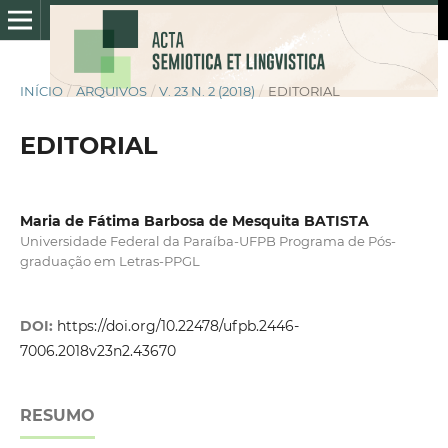
INÍCIO
/
ARQUIVOS
/
V. 23 N. 2 (2018)
/
EDITORIAL
EDITORIAL
Maria de Fátima Barbosa de Mesquita BATISTA
Universidade Federal da Paraíba-UFPB Programa de Pós-
graduação em Letras-PPGL
DOI:
https://doi.org/10.22478/ufpb.2446-
7006.2018v23n2.43670
RESUMO