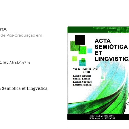
STA
a de Pós-Graduação em
2018v23n3.43713
Semiotica et Lingvistica,