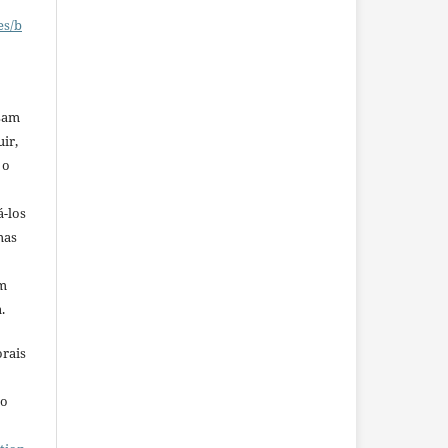
es/b
ssam
uir,
 o
á-los
mas
em
.
orais
ho