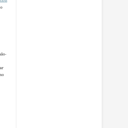
tion
do
não-
car
omo