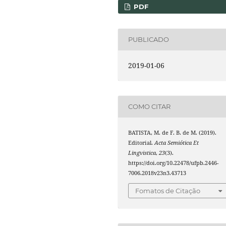
PDF
PUBLICADO
2019-01-06
COMO CITAR
BATISTA, M. de F. B. de M. (2019).
Editorial.
Acta Semiótica Et
Lingvistica
,
23
(3).
https://doi.org/10.22478/ufpb.2446-
7006.2018v23n3.43713
Fomatos de Citação