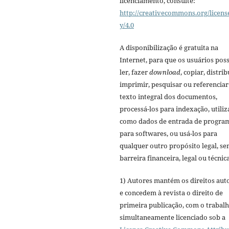
licenciamento, consulte:
http://creativecommons.org/licens
y/4.0
A disponibilização é gratuita na
Internet, para que os usuários po
ler, fazer
download
, copiar, distrib
imprimir, pesquisar ou referenciar
texto integral dos documentos,
processá-los para indexação, utiliz
como dados de entrada de progra
para softwares, ou usá-los para
qualquer outro propósito legal, s
barreira financeira, legal ou técnica
1) Autores mantém os direitos aut
e concedem à revista o direito de
primeira publicação, com o trabal
simultaneamente licenciado sob a