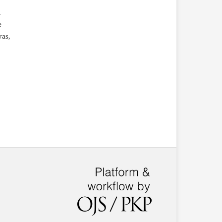
u
e
vas,