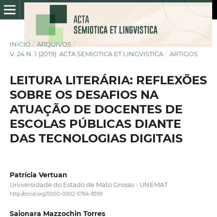
INÍCIO
/
ARQUIVOS
/
V. 24 N. 1 (2019): ACTA SEMIOTICA ET LINGVISTICA
/
ARTIGOS
LEITURA LITERÁRIA: REFLEXÕES
SOBRE OS DESAFIOS NA
ATUAÇÃO DE DOCENTES DE
ESCOLAS PÚBLICAS DIANTE
DAS TECNOLOGIAS DIGITAIS
Patrícia Vertuan
Universidade do Estado de Mato Grosso - UNEMAT
http://orcid.org/0000-0002-5764-8399
Saionara Mazzochin Torres