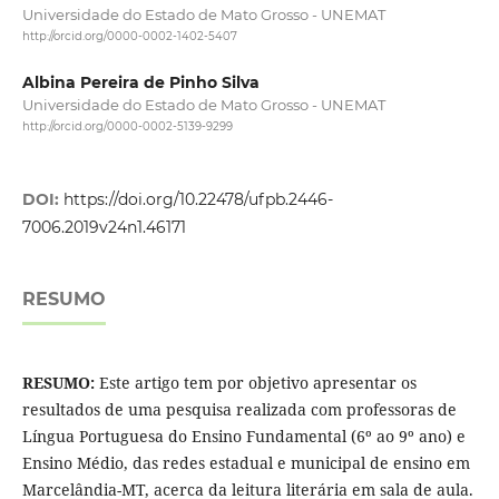
Universidade do Estado de Mato Grosso - UNEMAT
http://orcid.org/0000-0002-1402-5407
Albina Pereira de Pinho Silva
Universidade do Estado de Mato Grosso - UNEMAT
http://orcid.org/0000-0002-5139-9299
DOI:
https://doi.org/10.22478/ufpb.2446-
7006.2019v24n1.46171
RESUMO
RESUMO:
Este artigo tem por objetivo apresentar os
resultados de uma pesquisa realizada com professoras de
Língua Portuguesa do Ensino Fundamental (6º ao 9º ano) e
Ensino Médio, das redes estadual e municipal de ensino em
Marcelândia-MT, acerca da leitura literária em sala de aula.