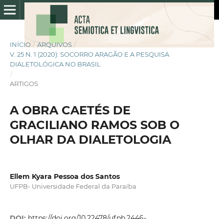
INÍCIO
/
ARQUIVOS
/
V. 25 N. 1 (2020): SOCORRO ARAGÃO E A PESQUISA
DIALETOLÓGICA NO BRASIL
/
ARTIGOS
A OBRA CAETÉS DE
GRACILIANO RAMOS SOB O
OLHAR DA DIALETOLOGIA
Ellem Kyara Pessoa dos Santos
UFPB- Universidade Federal da Paraíba
DOI:
https://doi.org/10.22478/ufpb.2446-