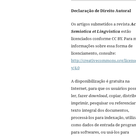
Declaração de Direito Autoral
Os artigos submetidos a revista
Ac
Semiotica et Lingvistica
estão
licenciados conforme CC BY. Para 
informações sobre essa forma de
licenciamento, consulte:
http://creativecommons.org/licens
y/4.0
A disponibilização é gratuita na
Internet, para que os usuários po
ler, fazer
download
, copiar, distrib
imprimir, pesquisar ou referenciar
texto integral dos documentos,
processá-los para indexação, utiliz
como dados de entrada de progra
para softwares, ou usá-los para