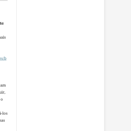
ta
mais
es/b
ssam
uir,
 o
á-los
mas