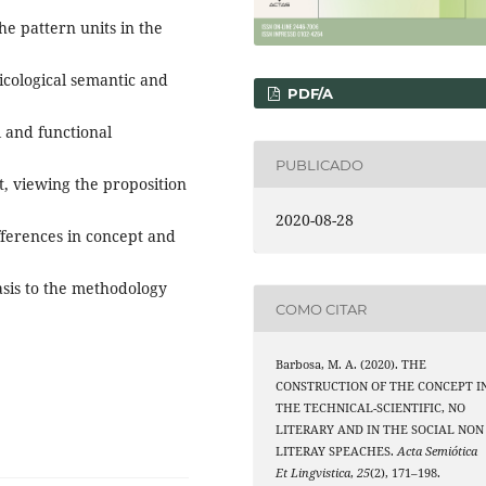
the pattern units in the
xicological semantic and
PDF/A
l and functional
PUBLICADO
 viewing the proposition
2020-08-28
fferences in concept and
sis to the methodology
COMO CITAR
Barbosa, M. A. (2020). THE
CONSTRUCTION OF THE CONCEPT I
THE TECHNICAL-SCIENTIFIC, NO
LITERARY AND IN THE SOCIAL NON
LITERAY SPEACHES.
Acta Semiótica
Et Lingvistica
,
25
(2), 171–198.