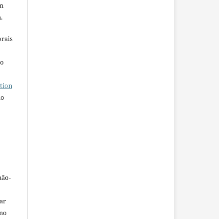
em
.
orais
ho
tion
do
não-
car
omo