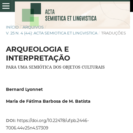
INÍCIO
/
ARQUIVOS
/
V. 25 N. 4 (44): ACTA SEMIOTICA ET LINGVISTICA
/
TRADUÇÕES
ARQUEOLOGIA E
INTERPRETAÇÃO
PARA UMA SEMIÓTICA DOS OBJETOS CULTURAIS
Bernard Lyonnet
Maria de Fátima Barbosa de M. Batísta
DOI:
https://doi.org/10.22478/ufpb.2446-
7006.44v25n4.57309