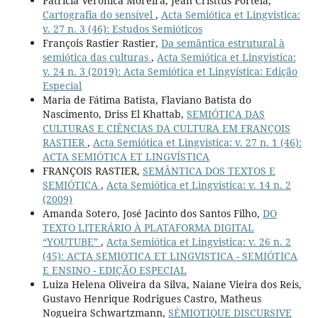
Patricia Veronica Moreira, Jean Cristtus Portela,
Cartografia do sensível
,
Acta Semiótica et Lingvistica:
v. 27 n. 3 (46): Estudos Semióticos
François Rastier Rastier,
Da semântica estrutural à
semiótica das culturas
,
Acta Semiótica et Lingvistica:
v. 24 n. 3 (2019): Acta Semiótica et Lingvística: Edição
Especial
Maria de Fátima Batista, Flaviano Batista do
Nascimento, Driss El Khattab,
SEMIÓTICA DAS
CULTURAS E CIÊNCIAS DA CULTURA EM FRANÇOIS
RASTIER
,
Acta Semiótica et Lingvistica: v. 27 n. 1 (46):
ACTA SEMIÓTICA ET LINGVÍSTICA
FRANÇOIS RASTIER,
SEMÂNTICA DOS TEXTOS E
SEMIÓTICA
,
Acta Semiótica et Lingvistica: v. 14 n. 2
(2009)
Amanda Sotero, José Jacinto dos Santos Filho,
DO
TEXTO LITERÁRIO À PLATAFORMA DIGITAL
“YOUTUBE”
,
Acta Semiótica et Lingvistica: v. 26 n. 2
(45): ACTA SEMIOTICA ET LINGVISTICA - SEMIÓTICA
E ENSINO - EDIÇÃO ESPECIAL
Luiza Helena Oliveira da Silva, Naiane Vieira dos Reis,
Gustavo Henrique Rodrigues Castro, Matheus
Nogueira Schwartzmann,
SÉMIOTIQUE DISCURSIVE