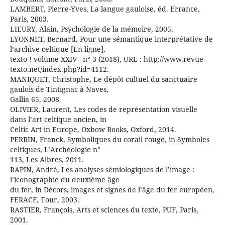
LAMBERT, Pierre-Yves, La langue gauloise, éd. Errance,
Paris, 2003.
LIEURY, Alain, Psychologie de la mémoire, 2005.
LYONNET, Bernard, Pour une sémantique interprétative de
l’archive celtique [En ligne],
texto ! volume XXIV - n° 3 (2018), URL : http://www.revue-
texto.net/index.php?id=4112.
MANIQUET, Christophe, Le dépôt cultuel du sanctuaire
gaulois de Tintignac à Naves,
Gallia 65, 2008.
OLIVIER, Laurent, Les codes de représentation visuelle
dans l’art celtique ancien, in
Celtic Art in Europe, Oxbow Books, Oxford, 2014.
PERRIN, Franck, Symboliques du corail rouge, in Symboles
celtiques, L’Archéologie n°
113, Les Albres, 2011.
RAPIN, André, Les analyses sémiologiques de l’image :
l’iconographie du deuxième âge
du fer, in Décors, images et signes de l’âge du fer européen,
FERACF, Tour, 2003.
RASTIER, François, Arts et sciences du texte, PUF, Paris,
2001.