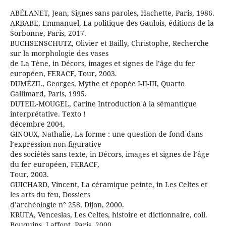
ABÉLANET, Jean, Signes sans paroles, Hachette, Paris, 1986.
ARBABE, Emmanuel, La politique des Gaulois, éditions de la
Sorbonne, Paris, 2017.
BUCHSENSCHUTZ, Olivier et Bailly, Christophe, Recherche
sur la morphologie des vases
de La Tène, in Décors, images et signes de l’âge du fer
européen, FERACF, Tour, 2003.
DUMÉZIL, Georges, Mythe et épopée I-II-III, Quarto
Gallimard, Paris, 1995.
DUTEIL-MOUGEL, Carine Introduction à la sémantique
interprétative. Texto !
décembre 2004,
GINOUX, Nathalie, La forme : une question de fond dans
l’expression non-figurative
des sociétés sans texte, in Décors, images et signes de l’âge
du fer européen, FERACF,
Tour, 2003.
GUICHARD, Vincent, La céramique peinte, in Les Celtes et
les arts du feu, Dossiers
d’archéologie n° 258, Dijon, 2000.
KRUTA, Venceslas, Les Celtes, histoire et dictionnaire, coll.
Bouquins, Laffont, Paris, 2000.