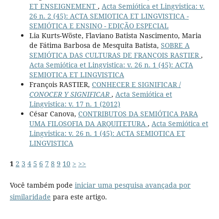
ET ENSEIGNEMENT
,
Acta Semiótica et Lingvistica: v.
26 n. 2 (45): ACTA SEMIOTICA ET LINGVISTICA -
SEMIÓTICA E ENSINO - EDIÇÃO ESPECIAL
Lia Kurts-Wöste, Flaviano Batista Nascimento, Maria
de Fátima Barbosa de Mesquita Batista,
SOBRE A
SEMIÓTICA DAS CULTURAS DE FRANÇOIS RASTIER
,
Acta Semiótica et Lingvistica: v. 26 n. 1 (45): ACTA
SEMIOTICA ET LINGVISTICA
François RASTIER,
CONHECER E SIGNIFICAR /
CONOCER Y SIGNIFICAR
,
Acta Semiótica et
Lingvistica: v. 17 n. 1 (2012)
César Canova,
CONTRIBUTOS DA SEMIÓTICA PARA
UMA FILOSOFIA DA ARQUITETURA
,
Acta Semiótica et
Lingvistica: v. 26 n. 1 (45): ACTA SEMIOTICA ET
LINGVISTICA
1
2
3
4
5
6
7
8
9
10
>
>>
Você também pode
iniciar uma pesquisa avançada por
similaridade
para este artigo.