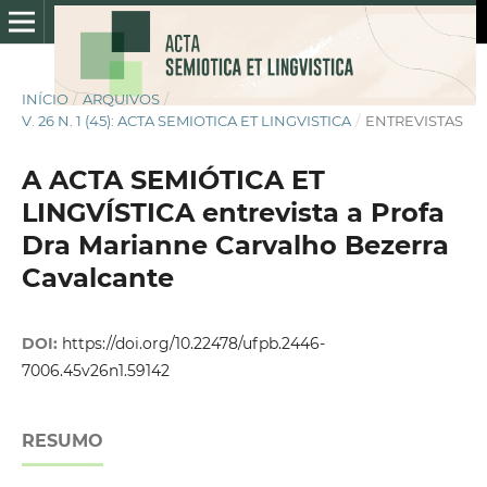
INÍCIO
/
ARQUIVOS
/
V. 26 N. 1 (45): ACTA SEMIOTICA ET LINGVISTICA
/
ENTREVISTAS
A ACTA SEMIÓTICA ET
LINGVÍSTICA entrevista a Profa
Dra Marianne Carvalho Bezerra
Cavalcante
DOI:
https://doi.org/10.22478/ufpb.2446-
7006.45v26n1.59142
RESUMO