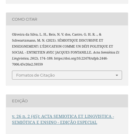
COMO CITAR
Oliveira da Silva, L. H., Reis, N. V. dos, Castro, G. H. R. ., &
Schwartzmann, M. N. (2021). SÉMIOTIQUE DISCURSIVE ET
ENSEIGNEMENT: L’ÉDUCATION COMME UN DÉFI POLITIQUE ET
SOCIAL - ENTRETIEN AVEC JACQUES FONTANILLE.
Acta Semiótica Et
Lingvistica
,
26
(2), 174–189. https://doi.org/10.22478/ufpb.2446-
7006.45v26n2.59559
Fomatos de Citação
EDIÇÃO
v. 26 n. 2 (45): ACTA SEMIOTICA ET LINGVISTICA -
SEMIÓTICA E ENSINO - EDIÇÃO ESPECIAL