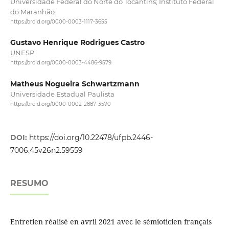
Universidade Federal do Norte do Tocantins; Instituto Federal
do Maranhão
https://orcid.org/0000-0003-1117-3655
Gustavo Henrique Rodrigues Castro
UNESP
https://orcid.org/0000-0003-4486-9579
Matheus Nogueira Schwartzmann
Universidade Estadual Paulista
https://orcid.org/0000-0002-2887-3570
DOI:
https://doi.org/10.22478/ufpb.2446-
7006.45v26n2.59559
RESUMO
Entretien réalisé en avril 2021 avec le sémioticien français