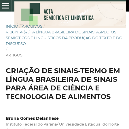
INÍCIO
/
ARQUIVOS
/
V. 26 N. 4 (45): A LÍNGUA BRASILEIRA DE SINAIS: ASPECTOS
SEMIÓTICOS E LINGUÍSTICOS DA PRODUÇÃO DO TEXTO E DO
DISCURSO.
/
ARTIGOS
CRIAÇÃO DE SINAIS-TERMO EM
LÍNGUA BRASILEIRA DE SINAIS
PARA ÁREA DE CIÊNCIA E
TECNOLOGIA DE ALIMENTOS
Bruna Gomes Delanhese
Instituto Federal do Paraná/ Universidade Estadual do Norte