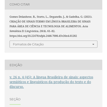
COMO CITAR
Gomes Delanhese, B., Storto, L., Deganello, J., & Gadelha, G. (2021).
CRIAÇÃO DE SINAIS-TERMO EM LÍNGUA BRASILEIRA DE SINAIS
PARA ÁREA DE CIÊNCIA E TECNOLOGIA DE ALIMENTOS.
Acta
Semiótica Et Lingvistica
,
26
(4), 61–82.
https://doi.org/10.22478/ufpb.2446-7006.45v26n4.61282
Fomatos de Citação
EDIÇÃO
v. 26 n. 4 (45): A língua Brasileira de sinais: aspectos
semióticos e linguísticos da produção do texto e do
discurso.
SEÇÃO