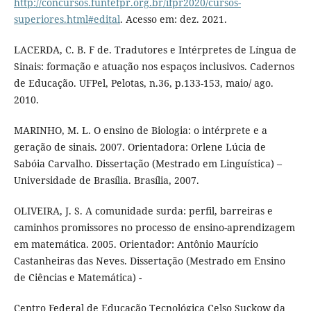
http://concursos.funtefpr.org.br/ifpr2020/cursos-
superiores.html#edital
. Acesso em: dez. 2021.
LACERDA, C. B. F de. Tradutores e Intérpretes de Língua de
Sinais: formação e atuação nos espaços inclusivos. Cadernos
de Educação. UFPel, Pelotas, n.36, p.133-153, maio/ ago.
2010.
MARINHO, M. L. O ensino de Biologia: o intérprete e a
geração de sinais. 2007. Orientadora: Orlene Lúcia de
Sabóia Carvalho. Dissertação (Mestrado em Linguística) –
Universidade de Brasília. Brasília, 2007.
OLIVEIRA, J. S. A comunidade surda: perfil, barreiras e
caminhos promissores no processo de ensino-aprendizagem
em matemática. 2005. Orientador: Antônio Maurício
Castanheiras das Neves. Dissertação (Mestrado em Ensino
de Ciências e Matemática) -
Centro Federal de Educação Tecnológica Celso Suckow da