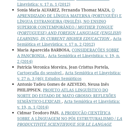
Lingvistica: v. 17 n. 1 (2012)
Sonia Maria ALVAREZ, Fernanda Thomaz MAZA,
O
APRENDIZADO DE LÍNGUA MATERNA (PORTUGUÊS) E
LÍNGUA ESTRANGEIRA (INGLÊS), NO ENSINO
SUPERIOR CONTEMPORÂNEO /
MOTHER TONGUE
(PORTUGUESE) AND FOREIGN LANGUAGE (ENGLISH)
LEARNING, IN CURRENT HIGHER EDUCACTION
,
Acta
Semiótica et Lingvistica: v. 17 n. 2 (2012)
Maria Aparecida BARBOSA,
CONSIDERAÇÔES SOBRE
A PANCRONIA
,
Acta Semiótica et Lingvistica: v. 19, n.
2 (2014)
Patricia Veronica Moreira, Jean Cristtus Portela,
Cartografia do sensível
,
Acta Semiótica et Lingvistica:
v. 27 n. 3 (46): Estudos Semióticos
Antonio Tadeu Gomes de AZEVEDO, Neusa Inês
PHILIPPSEN,
PROJETO ATLAS LINGUÍSTICO DO
NORTE DO ESTADO DE MATO GROSSO: REFLEXÕES
SEMÂNTICO-LEXICAIS
,
Acta Semiótica et Lingvistica:
v. 19, n. 1 (2014)
Cidmar Teodoro PAIS,
A PRODUÇÃO CIENTÍFICA
SOBRE A LÍNGUAGEM NO PÓS ESTRUTURALISMO /
LA
PRODUCTIVITÉ SCIENTIFIQUE SUR LE LANGAGE