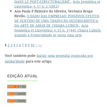
DANS LE POST-STRUCTURALISME
,
Acta Semiótica et
Lingvistica: v. 17 n. 2 (2012)
Ana Paula P Pinheiro da Silveira, Verônica Braga
Birello,
O DADO DAS EMPRESAS: POSSÍVEIS EFEITOS
DE SENTIDO DE UMA TRADUÇÃO INTERSEMIÓTICA
DA ARTE DE AMAR DE CHIARA LUBICH
,
Acta
Semiótica et Lingvistica: v. 25 n. 3 (44): Chiara Lubich:
quando a Fraternidade se torna uma arte
1
2
3
4
5
6
7
8
9
10
>
>>
Você também pode
iniciar uma pesquisa avançada por
similaridade
para este artigo.
EDIÇÃO ATUAL