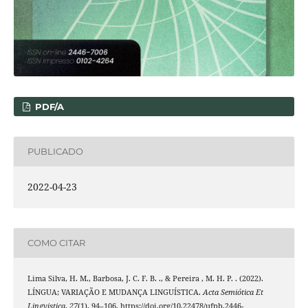
PDF/A
PUBLICADO
2022-04-23
COMO CITAR
Lima Silva, H. M., Barbosa, J. C. F. B. ., & Pereira , M. H. P. . (2022).
LÍNGUA; VARIAÇÃO E MUDANÇA LINGUÍSTICA.
Acta Semiótica Et
Lingvistica
,
27
(1), 94–106. https://doi.org/10.22478/ufpb.2446-