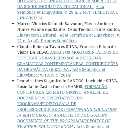
DO ENSINO DE LÍNGUA PORTUGUESA SOB A ÓTICA
DA SOCIOLINGUÍSTICA EDUCACIONAL
,
Acta
Semiótica et Lingvistica: v. 28 n. 2 (47): SEMIÓTICA E
LINGVÍSTICA
Marcos Vinicios Schmidt Salvador, Flavio Anthero
Nunes Vianna dos Santos, Celio Teodorico dos Santos,
Linguagem Eleitoral
,
Acta Semiótica et Lingvistica: v.
27 n. 3 (46): Estudos Semióticos
Cláudia Roberta Tavares SILVA, Francisco Eduardo
Vieira DA SILVA,
ASPECTOS MORFOSSINTÁTICOS DO
PORTUGUÊS BRASILEIRO SOB A ÓTICA DAS
GRAMÁTICAS CONTEMPORÂNEAS: CONTRIBUIÇÕES
DA GRAMÁTICA GERATIVA
,
Acta Semiótica et
Lingvistica: v. 19, n. 1 (2014)
Leandra Ines Seganfredo SANTOS, Lucineide SILVA,
Rosinda de Castro Guerra RAMOS,
FORMAÇÃO
CONTINUADA EM MATO GROSSO: ANÁLISE DE
DOCUMENTOS ORIENTATIVOS DO
PROGRAMA/PROJETO SALA DE
PROFESSOR/EDUCADOR /
CONTINUING EDUCATION
IN MATO GROSSO: ANALYSIS OF THE GUIDING
DOCUMENTS OF THE PROGRAMME/PROJECT OF
TEACHER/ EDUCATOR ROOM
,
Acta Semiótica et