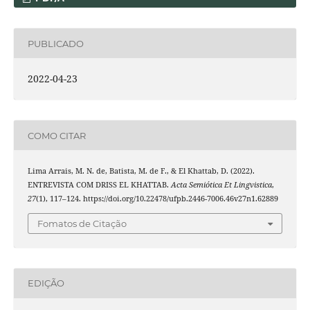
PUBLICADO
2022-04-23
COMO CITAR
Lima Arrais, M. N. de, Batista, M. de F., & El Khattab, D. (2022).
ENTREVISTA COM DRISS EL KHATTAB.
Acta Semiótica Et Lingvistica
,
27
(1), 117–124. https://doi.org/10.22478/ufpb.2446-7006.46v27n1.62889
Fomatos de Citação
EDIÇÃO