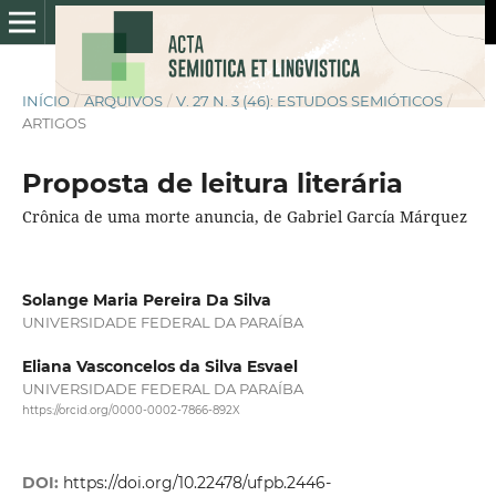
INÍCIO
/
ARQUIVOS
/
V. 27 N. 3 (46): ESTUDOS SEMIÓTICOS
/
ARTIGOS
Proposta de leitura literária
Crônica de uma morte anuncia, de Gabriel García Márquez
Solange Maria Pereira Da Silva
UNIVERSIDADE FEDERAL DA PARAÍBA
Eliana Vasconcelos da Silva Esvael
UNIVERSIDADE FEDERAL DA PARAÍBA
https://orcid.org/0000-0002-7866-892X
DOI:
https://doi.org/10.22478/ufpb.2446-