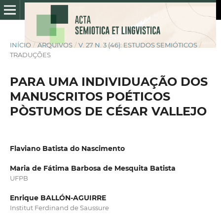
INÍCIO
/
ARQUIVOS
/
V. 27 N. 3 (46): ESTUDOS SEMIÓTICOS
/
TRADUÇÕES
PARA UMA INDIVIDUAÇÃO DOS
MANUSCRITOS POÉTICOS
PÒSTUMOS DE CÉSAR VALLEJO
Flaviano Batista do Nascimento
Maria de Fátima Barbosa de Mesquita Batista
UFPB
Enrique BALLÓN-AGUIRRE
Institut Ferdinand de Saussure