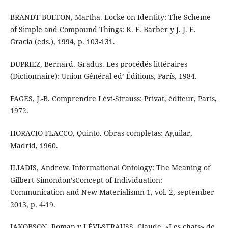
BRANDT BOLTON, Martha. Locke on Identity: The Scheme
of Simple and Compound Things: K. F. Barber y J. J. E.
Gracia (eds.), 1994, p. 103-131.
DUPRIEZ, Bernard. Gradus. Les procédés littéraires
(Dictionnaire): Union Général ed’ Éditions, París, 1984.
FAGES, J.-B. Comprendre Lévi-Strauss: Privat, éditeur, París,
1972.
HORACIO FLACCO, Quinto. Obras completas: Aguilar,
Madrid, 1960.
ILIADIS, Andrew. Informational Ontology: The Meaning of
Gilbert Simondon’sConcept of Individuation:
Communication and New Materialismn 1, vol. 2, september
2013, p. 4-19.
JAKOBSON, Roman y LÉVI-STRAUSS, Claude. «Les chats» de