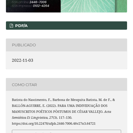
PDF/A
PUBLICADO
2022-11-03
COMO CITAR
Batista do Nascimento, F., Barbosa de Mesquita Batista, M. de F., &
BALLÓN-AGUIRRE, E. (2022). PARA UMA INDIVIDUAÇÃO DOS
MANUSCRITOS POÉTICOS PÒSTUMOS DE CÉSAR VALLEJO.
Acta
Semiótica Et Lingvistica
,
27
(3), 117–130.
https://doi.org/10.22478/ufpb.2446-7006.46v27n3.64721