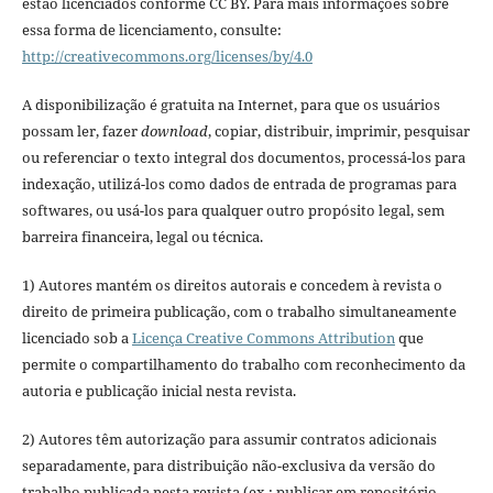
estão licenciados conforme CC BY. Para mais informações sobre
essa forma de licenciamento, consulte:
http://creativecommons.org/licenses/by/4.0
A disponibilização é gratuita na Internet, para que os usuários
possam ler, fazer
download
, copiar, distribuir, imprimir, pesquisar
ou referenciar o texto integral dos documentos, processá-los para
indexação, utilizá-los como dados de entrada de programas para
softwares, ou usá-los para qualquer outro propósito legal, sem
barreira financeira, legal ou técnica.
1) Autores mantém os direitos autorais e concedem à revista o
direito de primeira publicação, com o trabalho simultaneamente
licenciado sob a
Licença Creative Commons Attribution
que
permite o compartilhamento do trabalho com reconhecimento da
autoria e publicação inicial nesta revista.
2) Autores têm autorização para assumir contratos adicionais
separadamente, para distribuição não-exclusiva da versão do
trabalho publicada nesta revista (ex.: publicar em repositório