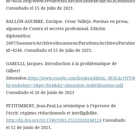
id=4036.http:www.revuetexto.net/docannexe/file/4036/manuscri
Consultado el 15 de julio de 2021.
BALLÓN-AGUIRRE, Enrique. César Vallejo. Poemas en prosa,
algunos de Contra el secreto profesional. Edición
diplomática:
2007/Saussure/Archives/docannexe/Parutions/Archives/Parutio
id=4246. Consultado el 15 de julio de 2021.
GARELLI, Jacques. Introduction à la problématique de
Gilbert
Simondon.
https://www.google.com/books/edition/_/i93EAcyjYV4
hl=en&gbpv=1&pg=PA4&dq=simondon+individuation+pdf
Consultado el 26 de junio de 2021
PETITIMBERT, Jean-Paul.La sémiotique à l’épreuve de
l’écrit: régimes rédactionnels et intelligibilité.
http://dx.doi.org/10.1590/1982-25532020248124
Consultado
el 12 de junio de 2021.