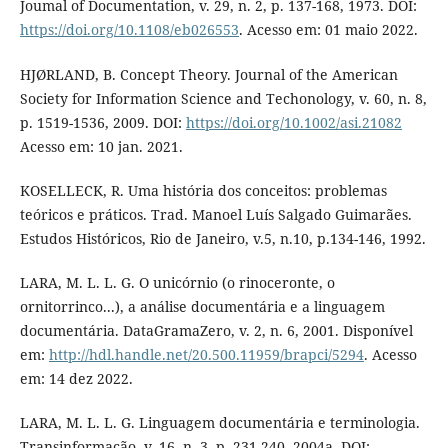
Joumal of Documentation, v. 29, n. 2, p. 137-168, 1973. DOI:
https://doi.org/10.1108/eb026553
. Acesso em: 01 maio 2022.
HJØRLAND, B. Concept Theory. Journal of the American
Society for Information Science and Techonology, v. 60, n. 8,
p. 1519-1536, 2009. DOI:
https://doi.org/10.1002/asi.21082
Acesso em: 10 jan. 2021.
KOSELLECK, R. Uma história dos conceitos: problemas
teóricos e práticos. Trad. Manoel Luís Salgado Guimarães.
Estudos Históricos, Rio de Janeiro, v.5, n.10, p.134-146, 1992.
LARA, M. L. L. G. O unicórnio (o rinoceronte, o
ornitorrinco...), a análise documentária e a linguagem
documentária. DataGramaZero, v. 2, n. 6, 2001. Disponível
em:
http://hdl.handle.net/20.500.11959/brapci/5294
. Acesso
em: 14 dez 2022.
LARA, M. L. L. G. Linguagem documentária e terminologia.
Transinformação, v. 16, n. 3, p. 231-240, 2004a. DOI: