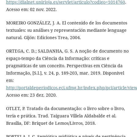
https://dialnet.unirioja.es/servlet/articulo?codigo=1014760
.
Acesso em: 02 nov. 2022.
MOREIRO GONZÁLEZ, J. A. El contenido de los documentos
textuales: su análises y representación mediante lenguage
natural. Gijón: Ediciones Trea, 2004.
ORTEGA, C. D.; SALDANHA, G. S. A noção de documento no
espaço-tempo da Ciência da Informação: críticas e
pragmáticas de um conceito. Perspectivas em Ciência da
Informação, [S.l.], v. 24, p. 189-203, mar. 2019. Disponível
em:
http://portaldeperiodicos.eci.ufmg.br/index.php/pci/article/vie
Acesso em: 23 dez. 2020.
OTLET, P. Tratado da documentação: o livro sobre o livro,
teria e prática. Trad. Taiguara Villela Aldabalde et al.
Brasília, DF: Briquet de Lemos/Livros, 2018.
PORTELA, J. C. Semiótica midiática e níveis de pertinência.