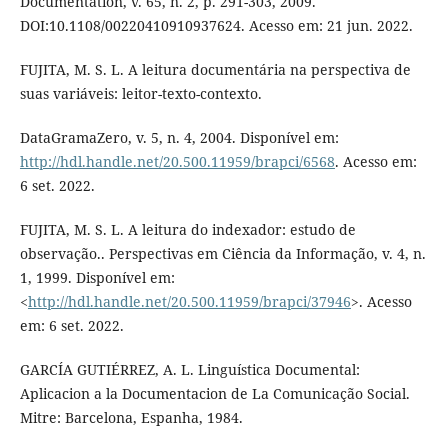
Documentation, v. 65, n. 2, p. 291-303, 2009.
DOI:10.1108/00220410910937624. Acesso em: 21 jun. 2022.
FUJITA, M. S. L. A leitura documentária na perspectiva de
suas variáveis: leitor-texto-contexto.
DataGramaZero, v. 5, n. 4, 2004. Disponível em:
http://hdl.handle.net/20.500.11959/brapci/6568
. Acesso em:
6 set. 2022.
FUJITA, M. S. L. A leitura do indexador: estudo de
observação.. Perspectivas em Ciência da Informação, v. 4, n.
1, 1999. Disponível em:
<
http://hdl.handle.net/20.500.11959/brapci/37946
>. Acesso
em: 6 set. 2022.
GARCÍA GUTIÉRREZ, A. L. Linguística Documental:
Aplicacion a la Documentacion de La Comunicação Social.
Mitre: Barcelona, Espanha, 1984.