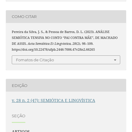
COMO CITAR
Pereira da Silva, J. S., & Pessoa de Barros, D. L. (2023). ANÁLISE
SEMIÓTICA TENSIVA NO CONTO “PAI CONTRA MÃE”, DE MACHADO
DE ASSIS.
Acta Semiótica Et Lingvistica
,
28
(2), 98–109.
https://doi.org/10.22478/ufpb.2446-7006.47v28n2.66265
Fomatos de Citação
EDIÇÃO
v. 28 n. 2 (47): SEMIÓTICA E LINGVÍSTICA
SEÇÃO
ARTIGOS