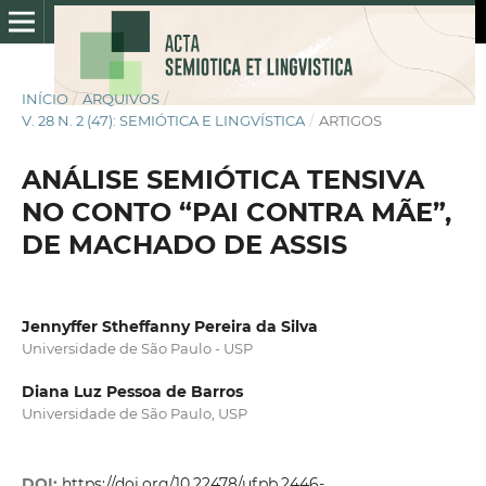
INÍCIO
/
ARQUIVOS
/
V. 28 N. 2 (47): SEMIÓTICA E LINGVÍSTICA
/
ARTIGOS
ANÁLISE SEMIÓTICA TENSIVA
NO CONTO “PAI CONTRA MÃE”,
DE MACHADO DE ASSIS
Jennyffer Stheffanny Pereira da Silva
Universidade de São Paulo - USP
Diana Luz Pessoa de Barros
Universidade de São Paulo, USP
DOI:
https://doi.org/10.22478/ufpb.2446-