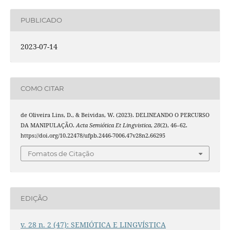
PUBLICADO
2023-07-14
COMO CITAR
de Oliveira Lins, D., & Beividas, W. (2023). DELINEANDO O PERCURSO
DA MANIPULAÇÃO.
Acta Semiótica Et Lingvistica
,
28
(2), 46–62.
https://doi.org/10.22478/ufpb.2446-7006.47v28n2.66295
Fomatos de Citação
EDIÇÃO
v. 28 n. 2 (47): SEMIÓTICA E LINGVÍSTICA