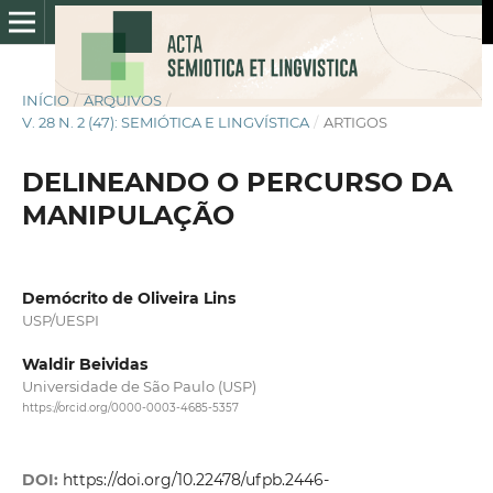
INÍCIO
/
ARQUIVOS
/
V. 28 N. 2 (47): SEMIÓTICA E LINGVÍSTICA
/
ARTIGOS
DELINEANDO O PERCURSO DA
MANIPULAÇÃO
Demócrito de Oliveira Lins
USP/UESPI
Waldir Beividas
Universidade de São Paulo (USP)
https://orcid.org/0000-0003-4685-5357
DOI:
https://doi.org/10.22478/ufpb.2446-