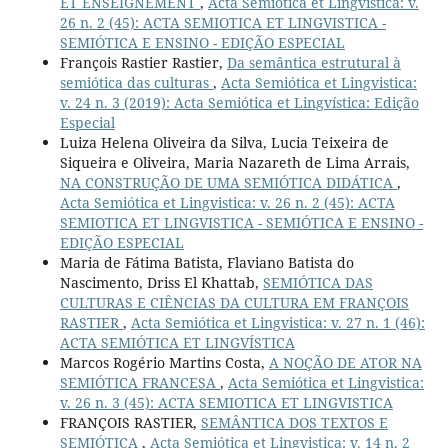
ET ENSEIGNEMENT
,
Acta Semiótica et Lingvistica: v.
26 n. 2 (45): ACTA SEMIOTICA ET LINGVISTICA -
SEMIÓTICA E ENSINO - EDIÇÃO ESPECIAL
François Rastier Rastier,
Da semântica estrutural à
semiótica das culturas
,
Acta Semiótica et Lingvistica:
v. 24 n. 3 (2019): Acta Semiótica et Lingvística: Edição
Especial
Luiza Helena Oliveira da Silva, Lucia Teixeira de
Siqueira e Oliveira, Maria Nazareth de Lima Arrais,
NA CONSTRUÇÃO DE UMA SEMIÓTICA DIDÁTICA
,
Acta Semiótica et Lingvistica: v. 26 n. 2 (45): ACTA
SEMIOTICA ET LINGVISTICA - SEMIÓTICA E ENSINO -
EDIÇÃO ESPECIAL
Maria de Fátima Batista, Flaviano Batista do
Nascimento, Driss El Khattab,
SEMIÓTICA DAS
CULTURAS E CIÊNCIAS DA CULTURA EM FRANÇOIS
RASTIER
,
Acta Semiótica et Lingvistica: v. 27 n. 1 (46):
ACTA SEMIÓTICA ET LINGVÍSTICA
Marcos Rogério Martins Costa,
A NOÇÃO DE ATOR NA
SEMIÓTICA FRANCESA
,
Acta Semiótica et Lingvistica:
v. 26 n. 3 (45): ACTA SEMIOTICA ET LINGVISTICA
FRANÇOIS RASTIER,
SEMÂNTICA DOS TEXTOS E
SEMIÓTICA
,
Acta Semiótica et Lingvistica: v. 14 n. 2