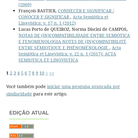
(2009)
François RASTIER,
CONHECER E SIGNIFICAR /
CONOCER Y SIGNIFICAR
,
Acta Semiótica et
Lingvistica: v. 17 n. 1 (2012)
Lucas Porto de QUEIROZ, Norma Discini de CAMPOS,
NOTAS DE (IN)COMPATIBILIDADE ENTRE SEMIÓTICA
E FENOMENOLOGIA NOTES DE (IN)COMPATIBILITÉ
ENTRE SÉMIOTIQUE E PHÉNOMÉNOLOGIE
,
Acta
Semiótica et Lingvistica: v. 22 n. 1 (2017): ACTA
SEMIOTICA ET LINGVISTICA
1
2
3
4
5
6
7
8
9
10
>
>>
Você também pode
iniciar uma pesquisa avançada por
similaridade
para este artigo.
EDIÇÃO ATUAL