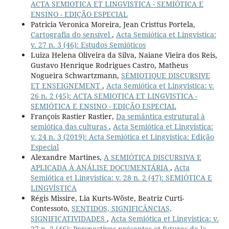
ACTA SEMIOTICA ET LINGVISTICA - SEMIÓTICA E
ENSINO - EDIÇÃO ESPECIAL
Patricia Veronica Moreira, Jean Cristtus Portela,
Cartografia do sensível
,
Acta Semiótica et Lingvistica:
v. 27 n. 3 (46): Estudos Semióticos
Luiza Helena Oliveira da Silva, Naiane Vieira dos Reis,
Gustavo Henrique Rodrigues Castro, Matheus
Nogueira Schwartzmann,
SÉMIOTIQUE DISCURSIVE
ET ENSEIGNEMENT
,
Acta Semiótica et Lingvistica: v.
26 n. 2 (45): ACTA SEMIOTICA ET LINGVISTICA -
SEMIÓTICA E ENSINO - EDIÇÃO ESPECIAL
François Rastier Rastier,
Da semântica estrutural à
semiótica das culturas
,
Acta Semiótica et Lingvistica:
v. 24 n. 3 (2019): Acta Semiótica et Lingvística: Edição
Especial
Alexandre Martines,
A SEMIÓTICA DISCURSIVA E
APLICADA À ANÁLISE DOCUMENTÁRIA
,
Acta
Semiótica et Lingvistica: v. 28 n. 2 (47): SEMIÓTICA E
LINGVÍSTICA
Régis Missire, Lia Kurts-Wöste, Beatriz Curti-
Contessoto,
SENTIDOS, SIGNIFICÂNCIAS,
SIGNIFICATIVIDADES
,
Acta Semiótica et Lingvistica: v.
27 n. 2 (46): Perspectives présentes et futures de la