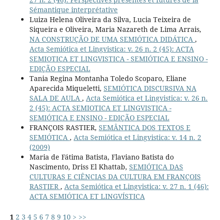
Sémantique interprétative
Luiza Helena Oliveira da Silva, Lucia Teixeira de
Siqueira e Oliveira, Maria Nazareth de Lima Arrais,
NA CONSTRUÇÃO DE UMA SEMIÓTICA DIDÁTICA
,
Acta Semiótica et Lingvistica: v. 26 n. 2 (45): ACTA
SEMIOTICA ET LINGVISTICA - SEMIÓTICA E ENSINO -
EDIÇÃO ESPECIAL
Tania Regina Montanha Toledo Scoparo, Eliane
Aparecida Miqueletti,
SEMIÓTICA DISCURSIVA NA
SALA DE AULA
,
Acta Semiótica et Lingvistica: v. 26 n.
2 (45): ACTA SEMIOTICA ET LINGVISTICA -
SEMIÓTICA E ENSINO - EDIÇÃO ESPECIAL
FRANÇOIS RASTIER,
SEMÂNTICA DOS TEXTOS E
SEMIÓTICA
,
Acta Semiótica et Lingvistica: v. 14 n. 2
(2009)
Maria de Fátima Batista, Flaviano Batista do
Nascimento, Driss El Khattab,
SEMIÓTICA DAS
CULTURAS E CIÊNCIAS DA CULTURA EM FRANÇOIS
RASTIER
,
Acta Semiótica et Lingvistica: v. 27 n. 1 (46):
ACTA SEMIÓTICA ET LINGVÍSTICA
1
2
3
4
5
6
7
8
9
10
>
>>