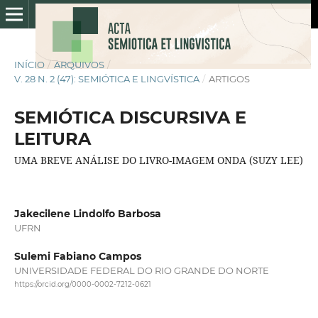
INÍCIO
/
ARQUIVOS
/
V. 28 N. 2 (47): SEMIÓTICA E LINGVÍSTICA
/
ARTIGOS
SEMIÓTICA DISCURSIVA E
LEITURA
UMA BREVE ANÁLISE DO LIVRO-IMAGEM ONDA (SUZY LEE)
Jakecilene Lindolfo Barbosa
UFRN
Sulemi Fabiano Campos
UNIVERSIDADE FEDERAL DO RIO GRANDE DO NORTE
https://orcid.org/0000-0002-7212-0621