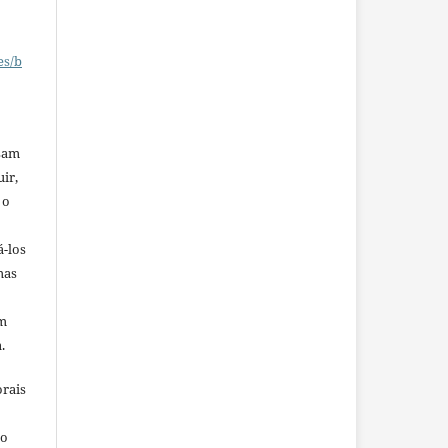
es/b
ssam
uir,
 o
á-los
mas
em
.
orais
ho