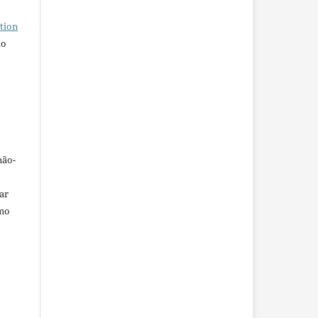
tion
do
não-
car
omo