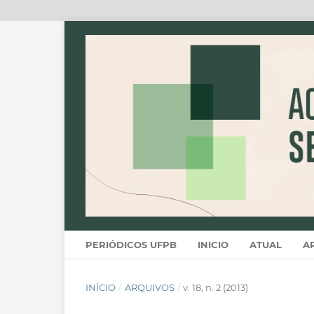
PERIÓDICOS UFPB
INICIO
ATUAL
A
INÍCIO
/
ARQUIVOS
/
v. 18, n. 2 (2013)