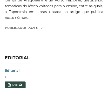
Campi de Araguaiana e de Porto Nacional, destacando
temáticas do léxico voltadas para o ensino, entre as quais,
a Toponímia em Libras tratada no artigo que publica
neste número.
PUBLICADO:
2021-01-21
EDITORIAL
Editorial
1
PDF/A