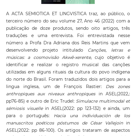
A ACTA SEMIOTICA ET LINGVISTICA traz, ao público, o
terceiro número do seu volume 27, Ano 46 (2022) com a
publicação de doze produtos, sendo oito artigos, três
traduções e uma entrevista. Foi entrevistada nesse
número a Profa Dra Adriana dos Reis Martins que vem
desenvolvendo projeto intitulado
Canções, letras e
músicas: a cosmovisão Akwẽ-xerente
, cujo objetivo é
identificar e realizar o registro musical das canções
utilizadas em alguns rituais da cultura do povo indígena
do norte do Brasil. Foram traduzidos dois artigos para a
lingua inglesa, um de François Rastier:
Des zones
anthropiques aux niveaux anthropiques
in ASEL(2022,:
pp76-85) e outro de Eric Trudel:
Simulacre multimodal et
sémiosis visuelle
in ASEL(2022: pp 123-132) e ainda, um
para o português:
Hacia una individuación de los
manuscritos poéticos póstumos de César Vallejoin
in
ASEL(2022: pp 86-100). Os artigos trataram de aspectos