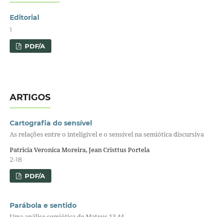
Editorial
1
PDF/A
ARTIGOS
Cartografia do sensível
As relações entre o inteligível e o sensível na semiótica discursiva
Patricia Veronica Moreira, Jean Cristtus Portela
2-18
PDF/A
Parábola e sentido
Uma análise semiótica de Mateus 13.44