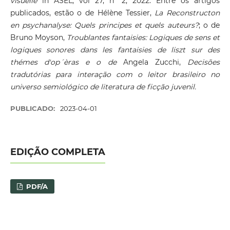
visuelle
in ASEL, vol 27, nº 2, 2022. Entre os artigos
publicados, estão o de Hélène Tessier,
La Reconstructon
en psychanalyse: Quels principes et quels auteurs
?
; o de
Bruno Moyson,
Troublantes fantaisies: Logiques de sens et
logiques sonores dans les fantaisies de liszt sur des
thémes d'op´èras e o de
Angela Zucchi,
Decisões
tradutórias para interação com o leitor brasileiro no
universo semiológico de literatura de ficção juvenil.
PUBLICADO:
2023-04-01
EDIÇÃO COMPLETA
PDF/A