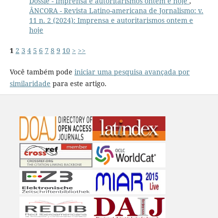
Dossiê - Imprensa e autoritarismos ontem e hoje
,
ÂNCORA - Revista Latino-americana de Jornalismo: v.
11 n. 2 (2024): Imprensa e autoritarismos ontem e
hoje
1
2
3
4
5
6
7
8
9
10
>
>>
Você também pode
iniciar uma pesquisa avançada por
similaridade
para este artigo.