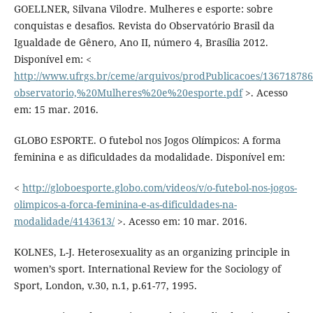
GOELLNER, Silvana Vilodre. Mulheres e esporte: sobre
conquistas e desafios. Revista do Observatório Brasil da
Igualdade de Gênero, Ano II, número 4, Brasília 2012.
Disponível em: <
http://www.ufrgs.br/ceme/arquivos/prodPublicacoes/136718786
observatorio,%20Mulheres%20e%20esporte.pdf
>. Acesso
em: 15 mar. 2016.
GLOBO ESPORTE. O futebol nos Jogos Olímpicos: A forma
feminina e as dificuldades da modalidade. Disponível em:
<
http://globoesporte.globo.com/videos/v/o-futebol-nos-jogos-
olimpicos-a-forca-feminina-e-as-dificuldades-na-
modalidade/4143613/
>. Acesso em: 10 mar. 2016.
KOLNES, L-J. Heterosexuality as an organizing principle in
women’s sport. International Review for the Sociology of
Sport, London, v.30, n.1, p.61-77, 1995.