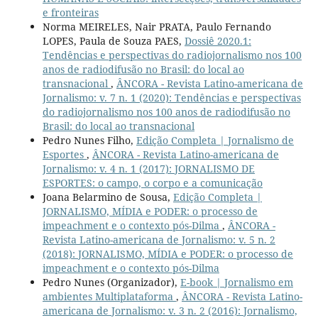
e fronteiras
Norma MEIRELES, Nair PRATA, Paulo Fernando
LOPES, Paula de Souza PAES,
Dossiê 2020.1:
Tendências e perspectivas do radiojornalismo nos 100
anos de radiodifusão no Brasil: do local ao
transnacional
,
ÂNCORA - Revista Latino-americana de
Jornalismo: v. 7 n. 1 (2020): Tendências e perspectivas
do radiojornalismo nos 100 anos de radiodifusão no
Brasil: do local ao transnacional
Pedro Nunes Filho,
Edição Completa | Jornalismo de
Esportes
,
ÂNCORA - Revista Latino-americana de
Jornalismo: v. 4 n. 1 (2017): JORNALISMO DE
ESPORTES: o campo, o corpo e a comunicação
Joana Belarmino de Sousa,
Edição Completa |
JORNALISMO, MÍDIA e PODER: o processo de
impeachment e o contexto pós-Dilma
,
ÂNCORA -
Revista Latino-americana de Jornalismo: v. 5 n. 2
(2018): JORNALISMO, MÍDIA e PODER: o processo de
impeachment e o contexto pós-Dilma
Pedro Nunes (Organizador),
E-book | Jornalismo em
ambientes Multiplataforma
,
ÂNCORA - Revista Latino-
americana de Jornalismo: v. 3 n. 2 (2016): Jornalismo,