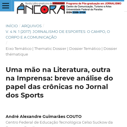
INÍCIO
/
ARQUIVOS
/
V. 4 N. 1 (2017): JORNALISMO DE ESPORTES: O CAMPO, O
CORPO E A COMUNICAÇÃO
/
Eixo Temático | Thematic Dossier | Dossier Temático | Dossier
thématique
Uma mão na Literatura, outra
na Imprensa: breve análise do
papel das crônicas no Jornal
dos Sports
André Alexandre Guimarães COUTO
Centro Federal de Educação Tecnológica Celso Suckow da