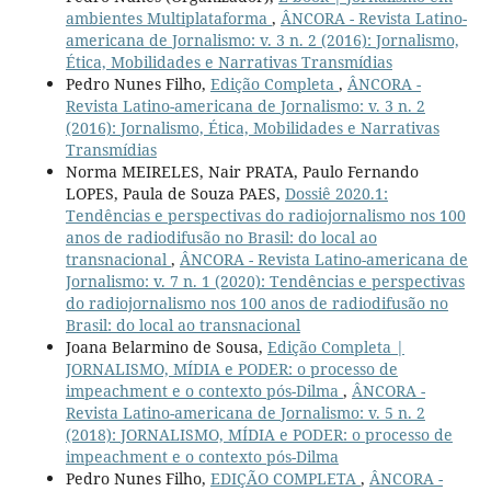
ambientes Multiplataforma
,
ÂNCORA - Revista Latino-
americana de Jornalismo: v. 3 n. 2 (2016): Jornalismo,
Ética, Mobilidades e Narrativas Transmídias
Pedro Nunes Filho,
Edição Completa
,
ÂNCORA -
Revista Latino-americana de Jornalismo: v. 3 n. 2
(2016): Jornalismo, Ética, Mobilidades e Narrativas
Transmídias
Norma MEIRELES, Nair PRATA, Paulo Fernando
LOPES, Paula de Souza PAES,
Dossiê 2020.1:
Tendências e perspectivas do radiojornalismo nos 100
anos de radiodifusão no Brasil: do local ao
transnacional
,
ÂNCORA - Revista Latino-americana de
Jornalismo: v. 7 n. 1 (2020): Tendências e perspectivas
do radiojornalismo nos 100 anos de radiodifusão no
Brasil: do local ao transnacional
Joana Belarmino de Sousa,
Edição Completa |
JORNALISMO, MÍDIA e PODER: o processo de
impeachment e o contexto pós-Dilma
,
ÂNCORA -
Revista Latino-americana de Jornalismo: v. 5 n. 2
(2018): JORNALISMO, MÍDIA e PODER: o processo de
impeachment e o contexto pós-Dilma
Pedro Nunes Filho,
EDIÇÃO COMPLETA
,
ÂNCORA -