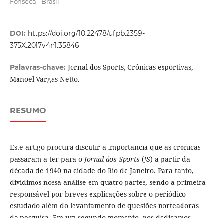
Fonseca - Brasil
DOI:
https://doi.org/10.22478/ufpb.2359-
375X.2017v4n1.35846
Jornal dos Sports, Crônicas esportivas,
Palavras-chave:
Manoel Vargas Netto.
RESUMO
Este artigo procura discutir a importância que as crônicas
passaram a ter para o
Jornal dos Sports
(
JS
) a partir da
década de 1940 na cidade do Rio de Janeiro. Para tanto,
dividimos nossa análise em quatro partes, sendo a primeira
responsável por breves explicações sobre o periódico
estudado além do levantamento de questões norteadoras
da pesquisa. Em um segundo momento, nos dedicamos