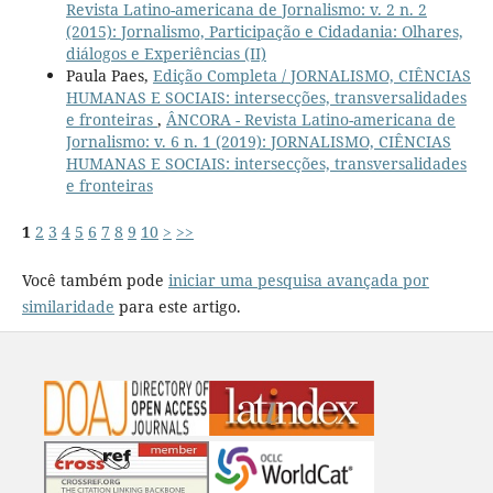
Revista Latino-americana de Jornalismo: v. 2 n. 2
(2015): Jornalismo, Participação e Cidadania: Olhares,
diálogos e Experiências (II)
Paula Paes,
Edição Completa / JORNALISMO, CIÊNCIAS
HUMANAS E SOCIAIS: intersecções, transversalidades
e fronteiras
,
ÂNCORA - Revista Latino-americana de
Jornalismo: v. 6 n. 1 (2019): JORNALISMO, CIÊNCIAS
HUMANAS E SOCIAIS: intersecções, transversalidades
e fronteiras
1
2
3
4
5
6
7
8
9
10
>
>>
Você também pode
iniciar uma pesquisa avançada por
similaridade
para este artigo.