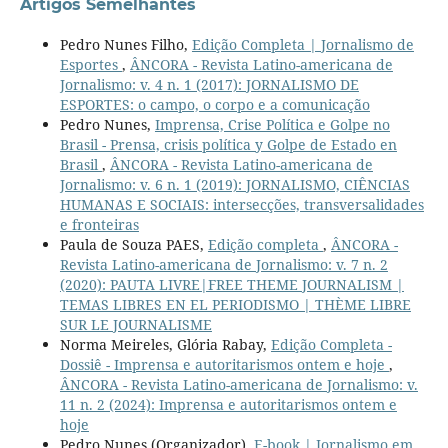
Artigos Semelhantes
Pedro Nunes Filho,
Edição Completa | Jornalismo de
Esportes
,
ÂNCORA - Revista Latino-americana de
Jornalismo: v. 4 n. 1 (2017): JORNALISMO DE
ESPORTES: o campo, o corpo e a comunicação
Pedro Nunes,
Imprensa, Crise Política e Golpe no
Brasil - Prensa, crisis política y Golpe de Estado en
Brasil
,
ÂNCORA - Revista Latino-americana de
Jornalismo: v. 6 n. 1 (2019): JORNALISMO, CIÊNCIAS
HUMANAS E SOCIAIS: intersecções, transversalidades
e fronteiras
Paula de Souza PAES,
Edição completa
,
ÂNCORA -
Revista Latino-americana de Jornalismo: v. 7 n. 2
(2020): PAUTA LIVRE|FREE THEME JOURNALISM |
TEMAS LIBRES EN EL PERIODISMO | THÈME LIBRE
SUR LE JOURNALISME
Norma Meireles, Glória Rabay,
Edição Completa -
Dossiê - Imprensa e autoritarismos ontem e hoje
,
ÂNCORA - Revista Latino-americana de Jornalismo: v.
11 n. 2 (2024): Imprensa e autoritarismos ontem e
hoje
Pedro Nunes (Organizador),
E-book | Jornalismo em