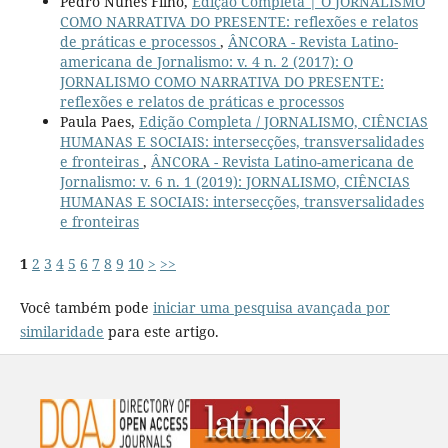
Pedro Nunes Filho,
Edição Completa | O JORNALISMO
COMO NARRATIVA DO PRESENTE: reflexões e relatos
de práticas e processos
,
ÂNCORA - Revista Latino-
americana de Jornalismo: v. 4 n. 2 (2017): O
JORNALISMO COMO NARRATIVA DO PRESENTE:
reflexões e relatos de práticas e processos
Paula Paes,
Edição Completa / JORNALISMO, CIÊNCIAS
HUMANAS E SOCIAIS: intersecções, transversalidades
e fronteiras
,
ÂNCORA - Revista Latino-americana de
Jornalismo: v. 6 n. 1 (2019): JORNALISMO, CIÊNCIAS
HUMANAS E SOCIAIS: intersecções, transversalidades
e fronteiras
1
2
3
4
5
6
7
8
9
10
>
>>
Você também pode
iniciar uma pesquisa avançada por
similaridade
para este artigo.