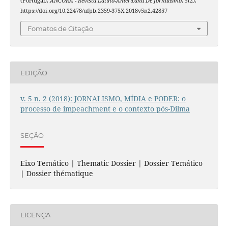
(Portugal).
ÂNCORA - Revista Latino-Americana De Jornalismo
,
5
(2).
https://doi.org/10.22478/ufpb.2359-375X.2018v5n2.42857
Fomatos de Citação
EDIÇÃO
v. 5 n. 2 (2018): JORNALISMO, MÍDIA e PODER: o
processo de impeachment e o contexto pós-Dilma
SEÇÃO
Eixo Temático | Thematic Dossier | Dossier Temático
| Dossier thématique
LICENÇA