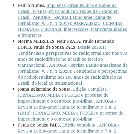
Pedro Nunes,
Imprensa, Crise Política e Golpe no
Brasil - Prensa, crisis política y Golpe de Estado en
Brasil
,
ÂNCORA - Revista Latino-americana de
Jornalismo: v. 6 n. 1 (2019): JORNALISMO, CIÊNCIAS
HUMANAS E SOCIAIS: intersecções, transversalidades
e fronteiras
Norma MEIRELES, Nair PRATA, Paulo Fernando
LOPES, Paula de Souza PAES,
Dossiê 2020.1:
Tendências e perspectivas do radiojornalismo nos 100
anos de radiodifusão no Brasil: do local ao
transnacional
,
ÂNCORA - Revista Latino-americana de
Jornalismo: v. 7 n. 1 (2020): Tendências e perspectivas
do radiojornalismo nos 100 anos de radiodifusão no
Brasil: do local ao transnacional
Joana Belarmino de Sousa,
Edição Completa |
JORNALISMO, MÍDIA e PODER: o processo de
impeachment e o contexto pós-Dilma
,
ÂNCORA -
Revista Latino-americana de Jornalismo: v. 5 n. 2
(2018): JORNALISMO, MÍDIA e PODER: o processo de
impeachment e o contexto pós-Dilma
Paula de Souza PAES,
Edição completa
,
ÂNCORA -
Revista Latino-americana de Jornalismo: v. 7 n. 2