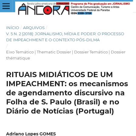
INÍCIO
/
ARQUIVOS
/
V. 5 N. 2 (2018): JORNALISMO, MÍDIA E PODER: O PROCESSO
DE IMPEACHMENT E O CONTEXTO PÓS-DILMA
/
Eixo Temático | Thematic Dossier | Dossier Temático | Dossier
thématique
RITUAIS MIDIÁTICOS DE UM
IMPEACHMENT: os mecanismos
de agendamento discursivo na
Folha de S. Paulo (Brasil) e no
Diário de Notícias (Portugal)
Adriano Lopes GOMES