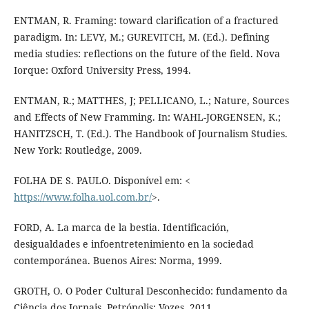
ENTMAN, R. Framing: toward clarification of a fractured
paradigm. In: LEVY, M.; GUREVITCH, M. (Ed.). Defining
media studies: reflections on the future of the field. Nova
Iorque: Oxford University Press, 1994.
ENTMAN, R.; MATTHES, J; PELLICANO, L.; Nature, Sources
and Effects of New Framming. In: WAHL-JORGENSEN, K.;
HANITZSCH, T. (Ed.). The Handbook of Journalism Studies.
New York: Routledge, 2009.
FOLHA DE S. PAULO. Disponível em: <
https://www.folha.uol.com.br/
>.
FORD, A. La marca de la bestia. Identificación,
desigualdades e infoentretenimiento en la sociedad
contemporánea. Buenos Aires: Norma, 1999.
GROTH, O. O Poder Cultural Desconhecido: fundamento da
Ciência dos Jornais. Petrópolis: Vozes, 2011.