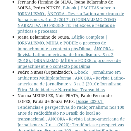
Fernando Firmino da SILVA, Joana Belarmino de
SOUSA, Pedro NUNES,
E-book | ESCUTAS sobre o
JORNALISMO
,
ÂNCORA - Revista Latino-americana de
Jornalismo: v. 4 n. 2 (2017): O JORNALISMO COMO
NARRATIVA DO PRESENTE: reflexões e relatos de
práticas e processos
Joana Belarmino de Sousa,
Edição Completa |
JORNALISMO, MÍDIA e PODER: o processo de
impeachment e o contexto pós-Dilma
,
ÂNCORA -
Revista Latino-americana de Jornalismo: v. 5 n. 2
(2018): JORNALISMO, MÍDIA e PODER: o processo de
impeachment e o contexto pós-Dilma
Pedro Nunes (Organizador),
E-book | Jornalismo em
ambientes Multiplataforma
,
ÂNCORA - Revista Latino-
americana de Jornalismo: v. 3 n. 2 (2016): Jornalismo,
Ética, Mobilidades e Narrativas Transmídias
Norma MEIRELES, Nair PRATA, Paulo Fernando
LOPES, Paula de Souza PAES,
Dossiê 2020.1:
Tendências e perspectivas do radiojornalismo nos 100
anos de radiodifusão no Brasil: do local ao
transnacional
,
ÂNCORA - Revista Latino-americana de
Jornalismo: v. 7 n. 1 (2020): Tendências e perspectivas
do radiojornalismo nos 100 anos de radiodifusão no