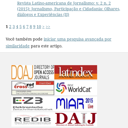
Revista Latino-americana de Jornalismo: v. 2 n. 2
(2015): Jornalismo, Participação e Cidadania: Olhares,
diálogos e Experiências (II)
1
2
3
4
5
6
7
8
9
10
>
>>
Você também pode
iniciar uma pesquisa avançada por
similaridade
para este artigo.