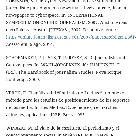
ROBINSON, S. The Cyber-Newsroom: A case study of the
journalistic paradigm in a news narrative’s journey from a
newspaper to cyberspace. In: INTERNATIONAL
SYMPOSIUM ON ONLINE JOURNALISM, 2007, Austin. Anais
eletrônicos... Austin: [UTEXAS], 2007. Disponível em: <
https://online.journalism.utexas.edu/2007/papers/Robinson.pdf
>
Acesso em: 6 ago. 2014.
SCHOEMAKER, P. J.; VOS, T. P.; REESE, S. D. Journalists and
Gatekeepers. In: WAHL-JORGENSEN, K.; HANITZSCH, T.
(Ed.). The Handbook of Journalism Studies. Nova Iorque:
Routledge, 2009.
VERÓN, E. El análisis del “Contrato de Lectura”, un nuevo
método para los estudios de posicionamiento de los soportes
de los media. In: Les Medias: Experiences, recherches
actuelles, aplications. IREP: Paris, 1985.
WIÑAZKI, M. El viaje de la escritura. El periodismo y el
condicionamiento social. In WIÑAZKI, M y CAMPA. R.