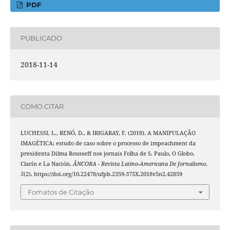
PDF
PUBLICADO
2018-11-14
COMO CITAR
LUCHESSI, L., RENÓ, D., & IRIGARAY, F. (2018). A MANIPULAÇÃO
IMAGÉTICA: estudo de caso sobre o processo de impeachment da
presidenta Dilma Rousseff nos jornais Folha de S. Paulo, O Globo,
Clarín e La Nación.
ÂNCORA - Revista Latino-Americana De Jornalismo
,
5
(2). https://doi.org/10.22478/ufpb.2359-375X.2018v5n2.42859
Fomatos de Citação