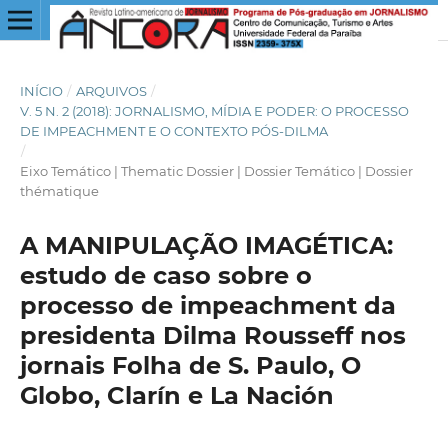
INÍCIO
/
ARQUIVOS
/
V. 5 N. 2 (2018): JORNALISMO, MÍDIA E PODER: O PROCESSO
DE IMPEACHMENT E O CONTEXTO PÓS-DILMA
/
Eixo Temático | Thematic Dossier | Dossier Temático | Dossier
thématique
A MANIPULAÇÃO IMAGÉTICA:
estudo de caso sobre o
processo de impeachment da
presidenta Dilma Rousseff nos
jornais Folha de S. Paulo, O
Globo, Clarín e La Nación