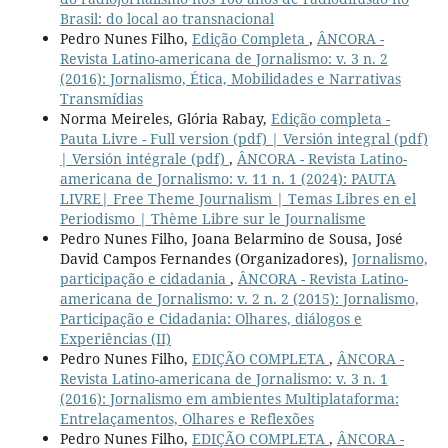
Brasil: do local ao transnacional
Pedro Nunes Filho,
Edição Completa
,
ÂNCORA -
Revista Latino-americana de Jornalismo: v. 3 n. 2
(2016): Jornalismo, Ética, Mobilidades e Narrativas
Transmídias
Norma Meireles, Glória Rabay,
Edição completa -
Pauta Livre - Full version (pdf) | Versión integral (pdf)
| Versión intégrale (pdf)
,
ÂNCORA - Revista Latino-
americana de Jornalismo: v. 11 n. 1 (2024): PAUTA
LIVRE| Free Theme Journalism | Temas Libres en el
Periodismo | Thème Libre sur le Journalisme
Pedro Nunes Filho, Joana Belarmino de Sousa, José
David Campos Fernandes (Organizadores),
Jornalismo,
participação e cidadania
,
ÂNCORA - Revista Latino-
americana de Jornalismo: v. 2 n. 2 (2015): Jornalismo,
Participação e Cidadania: Olhares, diálogos e
Experiências (II)
Pedro Nunes Filho,
EDIÇÃO COMPLETA
,
ÂNCORA -
Revista Latino-americana de Jornalismo: v. 3 n. 1
(2016): Jornalismo em ambientes Multiplataforma:
Entrelaçamentos, Olhares e Reflexões
Pedro Nunes Filho,
EDIÇÃO COMPLETA
,
ÂNCORA -