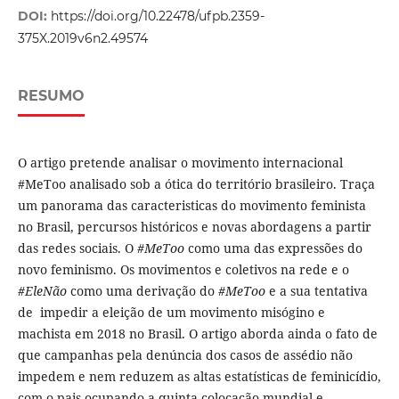
DOI:
https://doi.org/10.22478/ufpb.2359-
375X.2019v6n2.49574
RESUMO
O artigo pretende analisar o movimento internacional
#MeToo analisado sob a ótica do território brasileiro. Traça
um panorama das caracteristicas do movimento feminista
no Brasil, percursos históricos e novas abordagens a partir
das redes sociais. O
#MeToo
como uma das expressões do
novo feminismo. Os movimentos e coletivos na rede e o
#EleNão
como uma derivação do
#MeToo
e a sua tentativa
de impedir a eleição de um movimento misógino e
machista em 2018 no Brasil. O artigo aborda ainda o fato de
que campanhas pela denúncia dos casos de assédio não
impedem e nem reduzem as altas estatísticas de feminicídio,
com o pais ocupando a quinta colocação mundial e