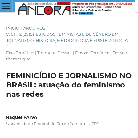
INÍCIO
/
ARQUIVOS
/
V. 6 N. 2 (2019): ESTUDOS FEMINISTAS E DE GÊNERO EM
JORNALISMO: HISTÓRIA, METODOLOGIA E EPISTEMOLOGIA
/
Eixo Temático | Thematic Dossier | Dossier Temático | Dossier
thématique
FEMINICÍDIO E JORNALISMO NO
BRASIL: atuação do feminismo
nas redes
Raquel PAIVA
Universidade Federal do Rio de Janeiro - UFRJ