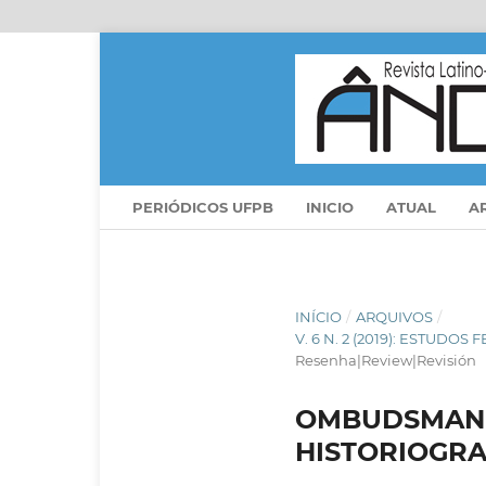
PERIÓDICOS UFPB
INICIO
ATUAL
A
INÍCIO
/
ARQUIVOS
/
V. 6 N. 2 (2019): ESTUD
Resenha|Review|Revisión
OMBUDSMAN 
HISTORIOGRAF