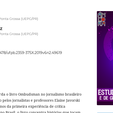
Ponta Grossa (UEPG/PR)
CZ
Ponta Grossa (UEPG/PR)
22478/ufpb.2359-375X.2019v6n2.49619
da o livro Ombudsman no jornalismo brasileiro
o pelos jornalistas e professores Elaine Javorski
anos da primeira experiência de crítica
 no Brasil, o livro concentra histórias que tocam