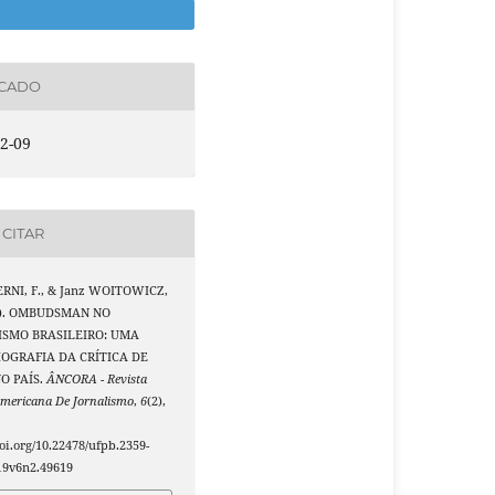
ICADO
2-09
CITAR
BERNI, F., & Janz WOITOWICZ,
9). OMBUDSMAN NO
ISMO BRASILEIRO: UMA
IOGRAFIA DA CRÍTICA DE
O PAÍS.
ÂNCORA - Revista
Americana De Jornalismo
,
6
(2),
.
doi.org/10.22478/ufpb.2359-
19v6n2.49619