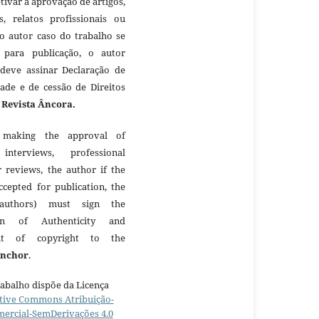
etivar a aprovação de artigos,
as, relatos profissionais ou
 o autor caso do trabalho se
 para publicação, o autor
 deve assinar Declaração de
dade e de cessão de Direitos
à
Revista Âncora.
making the approval of
 interviews, professional
r reviews, the author if the
ccepted for publication, the
authors) must sign the
ion of Authenticity and
nt of copyright to the
Anchor
.
rabalho dispõe da Licença
tive Commons Atribuição-
ercial-SemDerivações 4.0