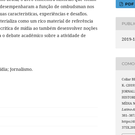
PDF
ue desempenharam a função de ombudsman nos
uas características, experiências e desafios.
terializa como um rico material de referência
PUBL
 crítica de mídia ao também desenvolver noções
ra o debate acadêmico sobre a atividade de
2019-1
COMO 
dia; Jornalismo.
Collar 
K. (201
JORNAL
HISTOR
MÍDIA N
Latino-
381–387
https://
375X.20