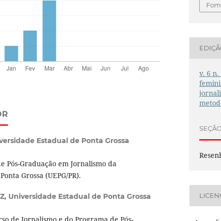
Foma
EDIÇ
v. 6 n
femini
jornal
metodo
OR
SEÇÃ
versidade Estadual de Ponta Grossa
Resen
e Pós-Graduação em Jornalismo da
 Ponta Grossa (UEPG/PR).
LICEN
Z,
Universidade Estadual de Ponta Grossa
rso de Jornalismo e do Programa de Pós-