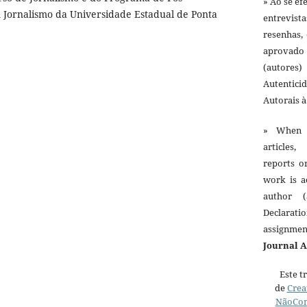
» Ao se ef
Jornalismo da Universidade Estadual de Ponta
entrevist
resenhas,
aprovado
(autores)
Autentici
Autorais 
» When 
articles,
reports o
work is a
author (
Declarat
assignme
Journal 
Este t
de
Crea
NãoCom