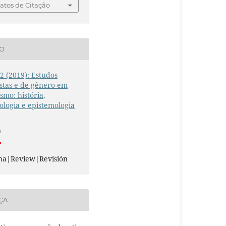
tos de Citação
ÃO
. 2 (2019): Estudos
stas e de gênero em
ismo: história,
logia e epistemologia
O
ha|Review|Revisión
ÇA