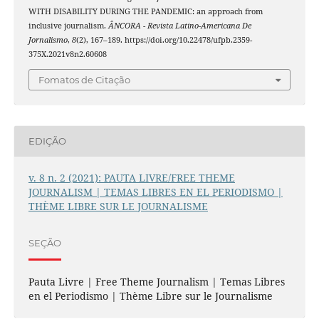
WITH DISABILITY DURING THE PANDEMIC: an approach from
inclusive journalism.
ÂNCORA - Revista Latino-Americana De
Jornalismo
,
8
(2), 167–189. https://doi.org/10.22478/ufpb.2359-
375X.2021v8n2.60608
Fomatos de Citação
EDIÇÃO
v. 8 n. 2 (2021): PAUTA LIVRE/FREE THEME
JOURNALISM | TEMAS LIBRES EN EL PERIODISMO |
THÈME LIBRE SUR LE JOURNALISME
SEÇÃO
Pauta Livre | Free Theme Journalism | Temas Libres
en el Periodismo | Thème Libre sur le Journalisme