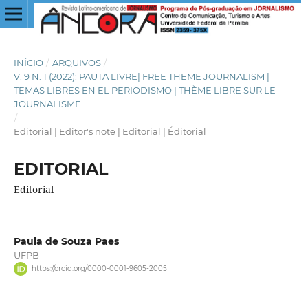
INÍCIO
/
ARQUIVOS
/
V. 9 N. 1 (2022): PAUTA LIVRE| FREE THEME JOURNALISM |
TEMAS LIBRES EN EL PERIODISMO | THÈME LIBRE SUR LE
JOURNALISME
/
Editorial | Editor's note | Editorial | Éditorial
EDITORIAL
Editorial
Paula de Souza Paes
UFPB
https://orcid.org/0000-0001-9605-2005