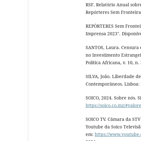
RSF. Relatório Anual so
Repórteres Sem Fronteira
REPÓRTERES Sem Fronteir
Imprensa 2023". Disponíve
SANTOS, Laura. Censura 
no Investimento Estrange
Política Africana, v. 10, n.
SILVA, João. Liberdade de
Contemporâneos. Lisboa: 
SOICO, 2024. Sobre nós. S
https://soico.co.mz/#valor
SOICO TV. Câmara da STV 
Youtube da Soico Televisã
em:
https://www.youtube