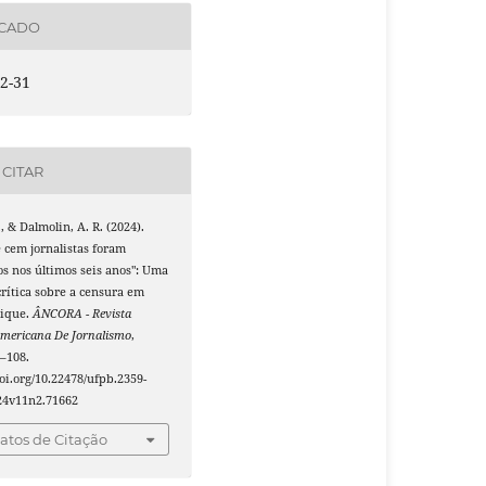
ICADO
2-31
CITAR
., & Dalmolin, A. R. (2024).
 cem jornalistas foram
s nos últimos seis anos": Uma
crítica sobre a censura em
ique.
ÂNCORA - Revista
Americana De Jornalismo
,
9–108.
doi.org/10.22478/ufpb.2359-
24v11n2.71662
tos de Citação