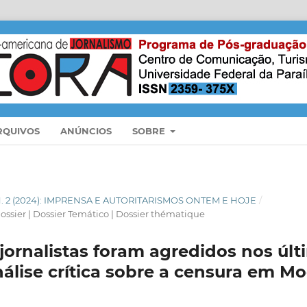
RQUIVOS
ANÚNCIOS
SOBRE
 N. 2 (2024): IMPRENSA E AUTORITARISMOS ONTEM E HOJE
/
ossier | Dossier Temático | Dossier thématique
jornalistas foram agredidos nos últ
álise crítica sobre a censura em 