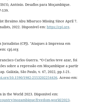
ISCO, António. Desafios para Moçambique.
7-139.
ist Ibraimo Abu Mbaruco Missing Since April 7.
nalists, 2022. Disponível em:
https://cpj.org
.
 Jornalistas (CPJ). "Ataques à Imprensa em
em: cpj.org
cisco Carlos Guerra. “O Carlos teve azar, foi
lexões sobre a repressão em Moçambique a partir
ap. Galáxia, São Paulo, v. 47, 2022, pp.1-21.
doi.org/10.1590/1982-2553202254436
. Acesso em:
in the World 2023. Disponível em:
g/country/mozambique/freedom-world/2023
.