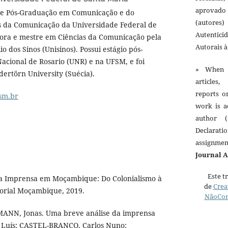
aprovado
de Pós-Graduação em Comunicação e do
(autores)
 da Comunicação da Universidade Federal de
Autentici
ora e mestre em Ciências da Comunicação pela
Autorais 
o dos Sinos (Unisinos). Possui estágio pós-
acional de Rosario (UNR) e na UFSM, e foi
» When 
dertörn University (Suécia).
articles,
reports o
sm.br
work is a
author (
Declarat
assignme
Journal 
Este t
da Imprensa em Moçambique: Do Colonialismo à
de
Crea
orial Moçambique, 2019.
NãoCom
ANN, Jonas. Uma breve análise da imprensa
 Luís; CASTEL-BRANCO, Carlos Nuno;