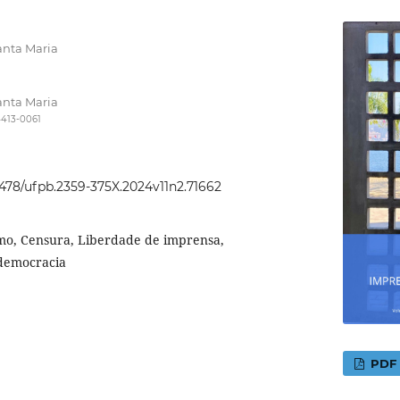
anta Maria
anta Maria
4413-0061
22478/ufpb.2359-375X.2024v11n2.71662
smo, Censura, Liberdade de imprensa,
democracia
PDF