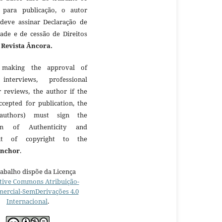
 para publicação, o autor
 deve assinar Declaração de
dade e de cessão de Direitos
à
Revista Âncora.
making the approval of
 interviews, professional
r reviews, the author if the
ccepted for publication, the
authors) must sign the
ion of Authenticity and
nt of copyright to the
Anchor
.
rabalho dispõe da Licença
tive Commons Atribuição-
ercial-SemDerivações 4.0
Internacional
.