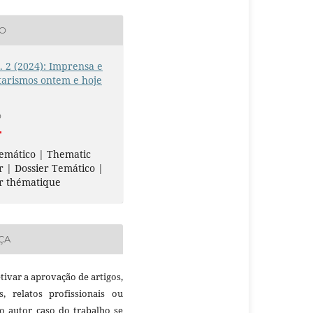
ÃO
n. 2 (2024): Imprensa e
tarismos ontem e hoje
O
emático | Thematic
r | Dossier Temático |
r thématique
ÇA
etivar a aprovação de artigos,
as, relatos profissionais ou
 o autor caso do trabalho se