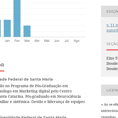
EDIÇ
v. 11 
autori
SEÇÃ
Eixo T
Dossie
OR
Dossie
ade Federal de Santa Maria
ão no Programa de Pós-Graduação em
LICEN
ólogo em Marketing digital pelo Centro
Santa Catarina. Pós-graduado em Neurociência
miliar e sistêmica- Gestão e liderança de equipes
» Ao se ef
entrevist
resenhas,
iversidade Federal de Santa Maria