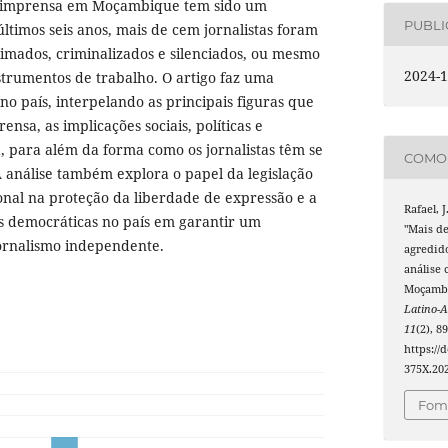
e imprensa em Moçambique tem sido um
PUBL
ltimos seis anos, mais de cem jornalistas foram
imados, criminalizados e silenciados, ou mesmo
2024-1
trumentos de trabalho. O artigo faz uma
 no país, interpelando as principais figuras que
nsa, as implicações sociais, políticas e
 para além da forma como os jornalistas têm se
COMO 
A análise também explora o papel da legislação
nal na proteção da liberdade de expressão e a
Rafael, J
ões democráticas no país em garantir um
"Mais de
ornalismo independente.
agredido
análise 
Moçamb
Latino-
11
(2), 8
https://
375X.20
Foma