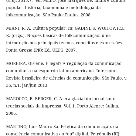
UFRJ, 2015.7.ª ed. MELO, José Marques de. Mídia e cultura
popular: história, taxonomia e metodologia da
folkcomunicação. São Paulo: Paulus, 2008.
MIANI, R. A. Cultura popular. In: GADINI, S. WOITOWICZ,
K. (orgs.). Noções básicas de folkcomunicação: uma
introdução aos principais termos, conceitos e expressões.
Ponta Grossa (PR): Ed. UEPG, 2007.
MOREIRA, Gislene. É legal? A regulação da comunicação
comunitária na esquerda latino-americana. Intercom -
Revista brasileira de ciências da comunicação. São Paulo, v.
36, n.1, jan/jun 2013.
MAROCCO, B. BERGER, C. A era glacial do jornalismo:
teorias sociais da imprensa. Vol. 1. Porto Alegre: Sulina,
2006.
MARTINO, Luís Mauro Sá. Estética da comunicação: da
consciência comunicativa ao “eu” digital. Petrópolis (RJ):