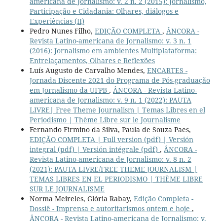
americana de Jornalismo: v. 2 n. 2 (2015): Jornalismo,
Participação e Cidadania: Olhares, diálogos e
Experiências (II)
Pedro Nunes Filho,
EDIÇÃO COMPLETA
,
ÂNCORA -
Revista Latino-americana de Jornalismo: v. 3 n. 1
(2016): Jornalismo em ambientes Multiplataforma:
Entrelaçamentos, Olhares e Reflexões
Luís Augusto de Carvalho Mendes,
ENCARTES -
Jornada Discente 2021 do Programa de Pós-graduação
em Jornalismo da UFPB
,
ÂNCORA - Revista Latino-
americana de Jornalismo: v. 9 n. 1 (2022): PAUTA
LIVRE| Free Theme Journalism | Temas Libres en el
Periodismo | Thème Libre sur le Journalisme
Fernando Firmino da Silva, Paula de Souza Paes,
EDIÇÃO COMPLETA | Full version (pdf) | Versión
integral (pdf) | Versión intégrale (pdf)
,
ÂNCORA -
Revista Latino-americana de Jornalismo: v. 8 n. 2
(2021): PAUTA LIVRE/FREE THEME JOURNALISM |
TEMAS LIBRES EN EL PERIODISMO | THÈME LIBRE
SUR LE JOURNALISME
Norma Meireles, Glória Rabay,
Edição Completa -
Dossiê - Imprensa e autoritarismos ontem e hoje
,
ÂNCORA - Revista Latino-americana de Jornalismo: v.