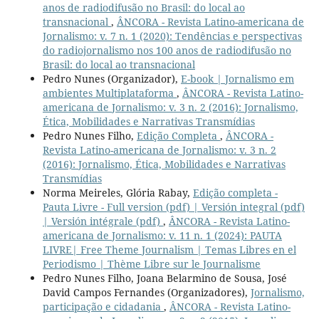
anos de radiodifusão no Brasil: do local ao
transnacional
,
ÂNCORA - Revista Latino-americana de
Jornalismo: v. 7 n. 1 (2020): Tendências e perspectivas
do radiojornalismo nos 100 anos de radiodifusão no
Brasil: do local ao transnacional
Pedro Nunes (Organizador),
E-book | Jornalismo em
ambientes Multiplataforma
,
ÂNCORA - Revista Latino-
americana de Jornalismo: v. 3 n. 2 (2016): Jornalismo,
Ética, Mobilidades e Narrativas Transmídias
Pedro Nunes Filho,
Edição Completa
,
ÂNCORA -
Revista Latino-americana de Jornalismo: v. 3 n. 2
(2016): Jornalismo, Ética, Mobilidades e Narrativas
Transmídias
Norma Meireles, Glória Rabay,
Edição completa -
Pauta Livre - Full version (pdf) | Versión integral (pdf)
| Versión intégrale (pdf)
,
ÂNCORA - Revista Latino-
americana de Jornalismo: v. 11 n. 1 (2024): PAUTA
LIVRE| Free Theme Journalism | Temas Libres en el
Periodismo | Thème Libre sur le Journalisme
Pedro Nunes Filho, Joana Belarmino de Sousa, José
David Campos Fernandes (Organizadores),
Jornalismo,
participação e cidadania
,
ÂNCORA - Revista Latino-