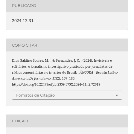
PUBLICADO
2024-12-31
COMO CITAR
Dias Galdino Soares, M. ., & Fernandes, J. C. . (2024). Invisíveis e
solitários: o jornalismo investigativo praticado por jornalistas de
rádios comunitárias no interior do Brasil: .
ÂNCORA - Revista Latino-
Americana De Jornalismo
,
11
(2), 167–186.
https://doi.org/10.22478/ufpb.2359-375X.2024v11n2.72619
Fomatos de Citação
EDIÇÃO