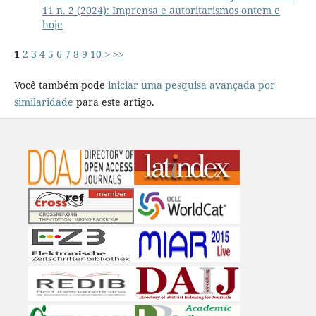
11 n. 2 (2024): Imprensa e autoritarismos ontem e
hoje
1
2
3
4
5
6
7
8
9
10
>
>>
Você também pode
iniciar uma pesquisa avançada por
similaridade
para este artigo.