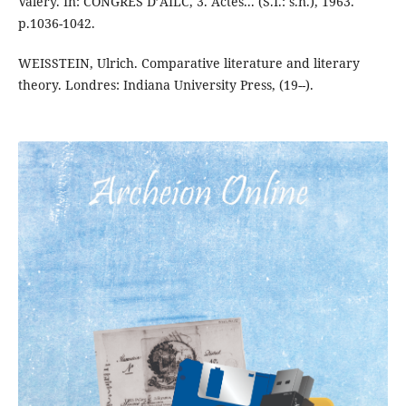
Valéry. In: CONGRÈS D’AILC, 3. Actes... (S.I.: s.n.), 1963.
p.1036-1042.
WEISSTEIN, Ulrich. Comparative literature and literary
theory. Londres: Indiana University Press, (19--).