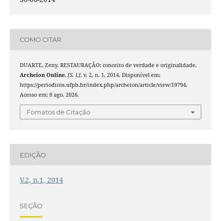
COMO CITAR
DUARTE, Zeny. RESTAURAÇÃO: conceito de verdade e originalidade.
Archeion Online
,
[S. l.]
, v. 2, n. 1, 2014. Disponível em:
https://periodicos.ufpb.br/index.php/archeion/article/view/19794.
Acesso em: 8 ago. 2026.
Fomatos de Citação
EDIÇÃO
V.2, n.1, 2014
SEÇÃO