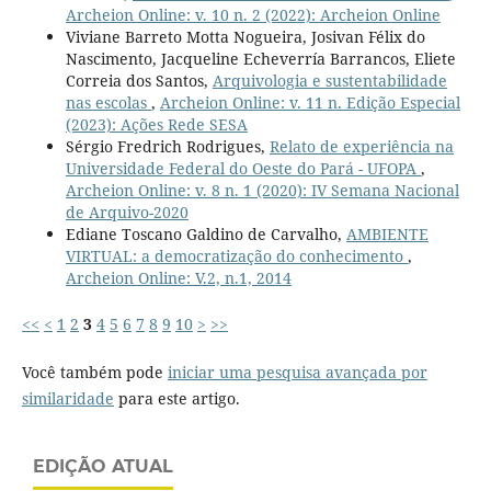
Archeion Online: v. 10 n. 2 (2022): Archeion Online
Viviane Barreto Motta Nogueira, Josivan Félix do
Nascimento, Jacqueline Echeverría Barrancos, Eliete
Correia dos Santos,
Arquivologia e sustentabilidade
nas escolas
,
Archeion Online: v. 11 n. Edição Especial
(2023): Ações Rede SESA
Sérgio Fredrich Rodrigues,
Relato de experiência na
Universidade Federal do Oeste do Pará - UFOPA
,
Archeion Online: v. 8 n. 1 (2020): IV Semana Nacional
de Arquivo-2020
Ediane Toscano Galdino de Carvalho,
AMBIENTE
VIRTUAL: a democratização do conhecimento
,
Archeion Online: V.2, n.1, 2014
<<
<
1
2
3
4
5
6
7
8
9
10
>
>>
Você também pode
iniciar uma pesquisa avançada por
similaridade
para este artigo.
EDIÇÃO ATUAL