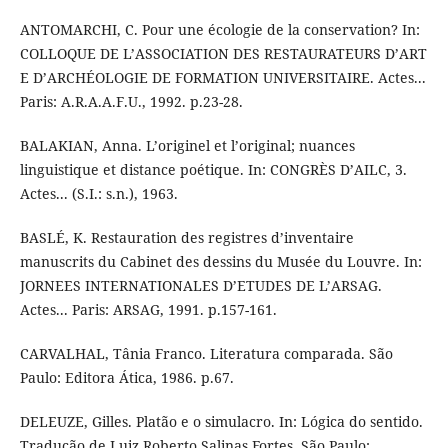
ANTOMARCHI, C. Pour une écologie de la conservation? In:
COLLOQUE DE L’ASSOCIATION DES RESTAURATEURS D’ART
E D’ARCHÉOLOGIE DE FORMATION UNIVERSITAIRE. Actes...
Paris: A.R.A.A.F.U., 1992. p.23-28.
BALAKIAN, Anna. L’originel et l’original; nuances
linguistique et distance poétique. In: CONGRÈS D’AILC, 3.
Actes... (S.I.: s.n.), 1963.
BASLÉ, K. Restauration des registres d’inventaire
manuscrits du Cabinet des dessins du Musée du Louvre. In:
JORNEES INTERNATIONALES D’ETUDES DE L’ARSAG.
Actes... Paris: ARSAG, 1991. p.157-161.
CARVALHAL, Tânia Franco. Literatura comparada. São
Paulo: Editora Ática, 1986. p.67.
DELEUZE, Gilles. Platão e o simulacro. In: Lógica do sentido.
Tradução de Luiz Roberto Salinas Fortes. São Paulo: