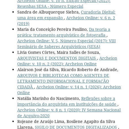
Archeion Online: v. 10 n. Edição Especial (2022):
Resenhas SESA - Número Especial
Sandra de Albuquerque Siebra,
Curadoria Digital:
uma área em expansão
,
Archeion Online: v. 6 n. 2
(2019)
Maria da Conceição Pereira Paulino,
Da teoria a
prática: tratamento arquivístico de fotografia
,
Archeion Online: V. 5, Número Especial (2017): VIII
Seminário de Saberes Arquivísticos (SESA)
Lívia Gomes Côrtes, Maíra Salles de Souza,
ARQUIVISTAS E DOCUMENTOS DIGITAIS
,
Archeion
Online: v. 10 n. 2 (2022): Archeion Online
Alairson José da Silva, Ricardo Roberto de Andrade,
ARQUIVOS E BIBLIOTECAS COMO AGENTES DE
LETRAMENTO INFORMACIONAL E FORMAÇÃO
CIDADÃ
,
Archeion Online: v. 14 n. 1 (2026): Archeion
Online
Natália Marinho do Nascimento,
Reflexões sobre a
importância do arquivista em instituições de saúde
,
Archeion Online: v. 8 n. 1 (2020): IV Semana Nacional
de Arquivo-2020
Rojeane de Araújo Lima, Rosilene Agapito da Silva
Llarena,
SIGILO DE DOCUMENTOS DIGITALIZADOS
,