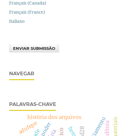
Français (Canada)
Français (France)
Italiano
ENVIAR SUBMISSÃO
NAVEGAR
PALAVRAS-CHAVE
história dos arquivos
silenciamento
adufepe
rondônia
esd28