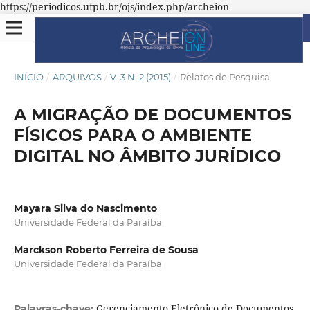
https://periodicos.ufpb.br/ojs/index.php/archeion
INÍCIO
/
ARQUIVOS
/
V. 3 N. 2 (2015)
/
Relatos de Pesquisa
A MIGRAÇÃO DE DOCUMENTOS
FÍSICOS PARA O AMBIENTE
DIGITAL NO ÂMBITO JURÍDICO
Mayara Silva do Nascimento
Universidade Federal da Paraíba
Marckson Roberto Ferreira de Sousa
Universidade Federal da Paraíba
Gerenciamento Eletrônico de Documentos
Palavras-chave: