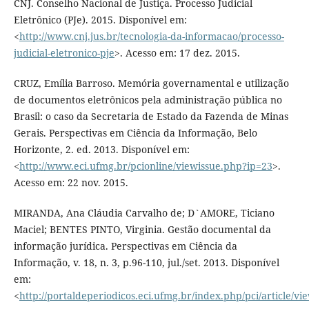
CNJ. Conselho Nacional de Justiça. Processo Judicial
Eletrônico (PJe). 2015. Disponível em:
<
http://www.cnj.jus.br/tecnologia-da-informacao/processo-
judicial-eletronico-pje
>. Acesso em: 17 dez. 2015.
CRUZ, Emília Barroso. Memória governamental e utilização
de documentos eletrônicos pela administração pública no
Brasil: o caso da Secretaria de Estado da Fazenda de Minas
Gerais. Perspectivas em Ciência da Informação, Belo
Horizonte, 2. ed. 2013. Disponível em:
<
http://www.eci.ufmg.br/pcionline/viewissue.php?ip=23
>.
Acesso em: 22 nov. 2015.
MIRANDA, Ana Cláudia Carvalho de; D`AMORE, Ticiano
Maciel; BENTES PINTO, Virginia. Gestão documental da
informação jurídica. Perspectivas em Ciência da
Informação, v. 18, n. 3, p.96-110, jul./set. 2013. Disponível
em:
<
http://portaldeperiodicos.eci.ufmg.br/index.php/pci/article/v