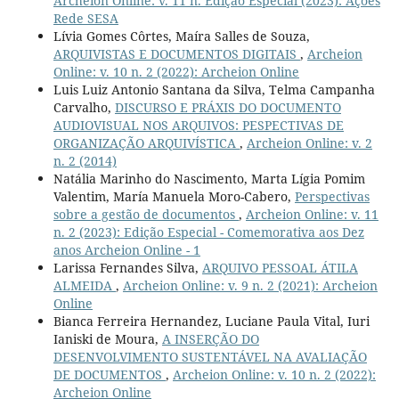
Archeion Online: v. 11 n. Edição Especial (2023): Ações
Rede SESA
Lívia Gomes Côrtes, Maíra Salles de Souza,
ARQUIVISTAS E DOCUMENTOS DIGITAIS
,
Archeion
Online: v. 10 n. 2 (2022): Archeion Online
Luis Luiz Antonio Santana da Silva, Telma Campanha
Carvalho,
DISCURSO E PRÁXIS DO DOCUMENTO
AUDIOVISUAL NOS ARQUIVOS: PESPECTIVAS DE
ORGANIZAÇÃO ARQUIVÍSTICA
,
Archeion Online: v. 2
n. 2 (2014)
Natália Marinho do Nascimento, Marta Lígia Pomim
Valentim, María Manuela Moro-Cabero,
Perspectivas
sobre a gestão de documentos
,
Archeion Online: v. 11
n. 2 (2023): Edição Especial - Comemorativa aos Dez
anos Archeion Online - 1
Larissa Fernandes Silva,
ARQUIVO PESSOAL ÁTILA
ALMEIDA
,
Archeion Online: v. 9 n. 2 (2021): Archeion
Online
Bianca Ferreira Hernandez, Luciane Paula Vital, Iuri
Ianiski de Moura,
A INSERÇÃO DO
DESENVOLVIMENTO SUSTENTÁVEL NA AVALIAÇÃO
DE DOCUMENTOS
,
Archeion Online: v. 10 n. 2 (2022):
Archeion Online