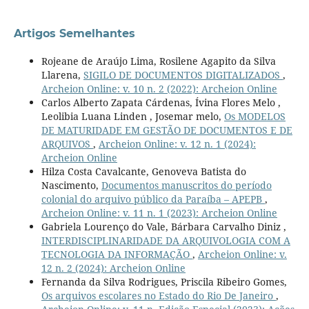
Artigos Semelhantes
Rojeane de Araújo Lima, Rosilene Agapito da Silva
Llarena,
SIGILO DE DOCUMENTOS DIGITALIZADOS
,
Archeion Online: v. 10 n. 2 (2022): Archeion Online
Carlos Alberto Zapata Cárdenas, Ívina Flores Melo ,
Leolibia Luana Linden , Josemar melo,
Os MODELOS
DE MATURIDADE EM GESTÃO DE DOCUMENTOS E DE
ARQUIVOS
,
Archeion Online: v. 12 n. 1 (2024):
Archeion Online
Hilza Costa Cavalcante, Genoveva Batista do
Nascimento,
Documentos manuscritos do período
colonial do arquivo público da Paraíba – APEPB
,
Archeion Online: v. 11 n. 1 (2023): Archeion Online
Gabriela Lourenço do Vale, Bárbara Carvalho Diniz ,
INTERDISCIPLINARIDADE DA ARQUIVOLOGIA COM A
TECNOLOGIA DA INFORMAÇÃO
,
Archeion Online: v.
12 n. 2 (2024): Archeion Online
Fernanda da Silva Rodrigues, Priscila Ribeiro Gomes,
Os arquivos escolares no Estado do Rio De Janeiro
,