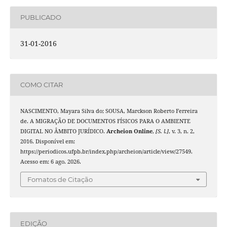
PUBLICADO
31-01-2016
COMO CITAR
NASCIMENTO, Mayara Silva do; SOUSA, Marckson Roberto Ferreira
de. A MIGRAÇÃO DE DOCUMENTOS FÍSICOS PARA O AMBIENTE
DIGITAL NO ÂMBITO JURÍDICO.
Archeion Online
,
[S. l.]
, v. 3, n. 2,
2016. Disponível em:
https://periodicos.ufpb.br/index.php/archeion/article/view/27549.
Acesso em: 6 ago. 2026.
Fomatos de Citação
EDIÇÃO