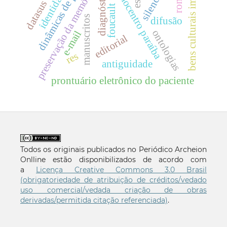
bens culturais imateriais
dinâmicas de poder
hemocentro paraíba
diagnóstico
preservação da memória
identidade
datasus
foucault
manuscritos
difusão
ontologias
e-mail
editorial
res
antiguidade
prontuário eletrônico do paciente
Todos os originais publicados no Periódico Archeion
Onlline estão disponibilizados de acordo com
a
Licença Creative Commons 3.0 Brasil
(obrigatoriedade de atribuição de créditos/vedado
uso comercial/vedada criação de obras
derivadas/permitida citação referenciada)
.