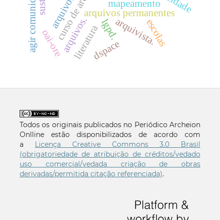
arquivologia.
agir comunicativo
mapeamento
arquivos permanentes
arquivos.
arquivista.
escolas
lgpd.
literatura
oai-ore
dspace
Todos os originais publicados no Periódico Archeion
Onlline estão disponibilizados de acordo com
a
Licença Creative Commons 3.0 Brasil
(obrigatoriedade de atribuição de créditos/vedado
uso comercial/vedada criação de obras
derivadas/permitida citação referenciada)
.