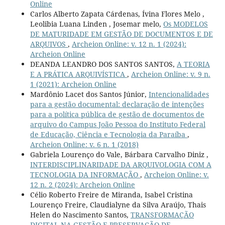
Online
Carlos Alberto Zapata Cárdenas, Ívina Flores Melo ,
Leolibia Luana Linden , Josemar melo,
Os MODELOS
DE MATURIDADE EM GESTÃO DE DOCUMENTOS E DE
ARQUIVOS
,
Archeion Online: v. 12 n. 1 (2024):
Archeion Online
DEANDA LEANDRO DOS SANTOS SANTOS,
A TEORIA
E A PRÁTICA ARQUIVÍSTICA
,
Archeion Online: v. 9 n.
1 (2021): Archeion Online
Mardônio Lacet dos Santos Júnior,
Intencionalidades
para a gestão documental: declaração de intenções
para a política pública de gestão de documentos de
arquivo do Campus João Pessoa do Instituto Federal
de Educação, Ciência e Tecnologia da Paraíba
,
Archeion Online: v. 6 n. 1 (2018)
Gabriela Lourenço do Vale, Bárbara Carvalho Diniz ,
INTERDISCIPLINARIDADE DA ARQUIVOLOGIA COM A
TECNOLOGIA DA INFORMAÇÃO
,
Archeion Online: v.
12 n. 2 (2024): Archeion Online
Célio Roberto Freire de Miranda, Isabel Cristina
Lourenço Freire, Claudialyne da Silva Araújo, Thais
Helen do Nascimento Santos,
TRANSFORMAÇÃO
DIGITAL NA GESTÃO E PRESERVAÇÃO DE