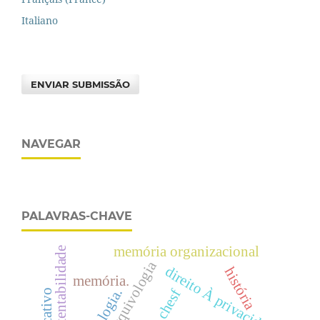
Italiano
ENVIAR SUBMISSÃO
NAVEGAR
PALAVRAS-CHAVE
memória organizacional
sustentabilidade
curso de arquivologia
direito À privacidade
história
memória.
chesf