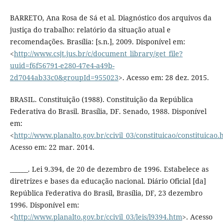
BARRETO, Ana Rosa de Sá et al. Diagnóstico dos arquivos da
justiça do trabalho: relatório da situação atual e
recomendações. Brasília: [s.n.], 2009. Disponível em:
<
http://www.csjt.jus.br/c/document_library/get_file?
uuid=f6f56791-e280-47e4-a49b-
2d7044ab33c0&groupId=955023
>. Acesso em: 28 dez. 2015.
BRASIL. Constituição (1988). Constituição da República
Federativa do Brasil. Brasília, DF. Senado, 1988. Disponível
em:
<
http://www.planalto.gov.br/ccivil_03/constituicao/constituicao.
Acesso em: 22 mar. 2014.
______. Lei 9.394, de 20 de dezembro de 1996. Estabelece as
diretrizes e bases da educação nacional. Diário Oficial [da]
República Federativa do Brasil, Brasília, DF, 23 dezembro
1996. Disponível em:
<
http://www.planalto.gov.br/ccivil_03/leis/l9394.htm
>. Acesso