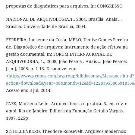
propostas de diagnósticos para arquivos. In: CONGRESSO
NACIONAL DE ARQUIVOLOGIA,1., 2004, Brasília. Anais ...
Brasília: Universidade de Brasília, 2004.
FERREIRA, Lucienne da Costa; MELO, Denise Gomes Pereira
de. Diagnóstico de arquivos: instrumento de ação efetiva na
gestão documental. In: FORUM INTERNACIONAL DE
ARQUIVOLOGIA, 1., 2008, João Pessoa . Anais ... João Pessoa:
[s.n.], 2008. p. 1-13. Disponível em:
<
http://www.grupos.com.br/group/bibliocontas/Messages.html?
action=download&year=08&month=12&id=1228395380691835&at
Acesso em: 3 jul. 2014.
PAES, Marilena Leite. Arquivo: teoria e pratica. 3. ed. rev. e
ampl. Rio de Janeiro: Editora da Fundação Getulio Vargas,
1997. 225p
SCHELLENBERG, Theodore Roosevelt. Arquivos modernos: