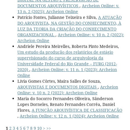
DOCUMENTOS ARQUIVÍSTICOS
,
Archeion Online: v.
13 n. 2 (2025): Archeion Online
Patrício Fontes, Julianne Teixeira e Silva,
A ATUAÇÃO
DO ARQUIVISTA, NA GESTÃO DO CONHECIMENTO, À
LUZ DA TEORIA DA CRIAÇÃO DO CONHECIMENTO
ORGANIZACIONAL
,
Archeion Online: v. 10 n. 2 (2022):
Archeion Online
Andriele Pereira Meirelles, Roberta Pinto Medeiros,
Um estudo da produção dos relatórios de estágio
supervisionado do curso de arquivologia da
Universidade Federal do Rio Grande – FURG (2012-
2020)
,
Archeion Online: v. 11 n. 1 (2023): Archeion
Online
Lívia Gomes Côrtes, Maíra Salles de Souza,
ARQUIVISTAS E DOCUMENTOS DIGITAIS
,
Archeion
Online: v. 10 n. 2 (2022): Archeion Online
Maria do Socorro Fernandes Oliveira, Sânderson
Lopes Dorneles, Renato Fernandes Corrêa, Daniel
Flores,
A FUNÇÃO ARQUIVÍSTICA DE CLASSIFICAÇÃO
,
Archeion Online: v. 12 n. 1 (2024): Archeion Online
1
2
3
4
5
6
7
8
9
10
>
>>