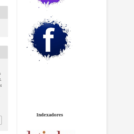
:
S.
el
/
Indexadores