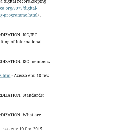
digital recordkeeping
ca.org/9079/digital-
ing-programme.html
>.
IZATION. ISO/IEC
fting of International
IZATION. ISO members.
s.htm
> Acesso em: 10 fev.
IZATION. Standards:
IZATION. What are
cesso em: 10 fev. 2015.