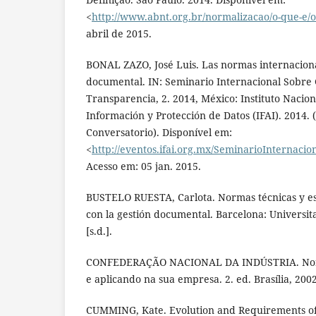
<
http://www.abnt.org.br/normalizacao/o-que-e/o
abril de 2015.
BONAL ZAZO, José Luis. Las normas internaciona
documental. IN: Seminario Internacional Sobre 
Transparencia, 2. 2014, México: Instituto Nacion
Información y Protección de Datos (IFAI). 2014. 
Conversatorio). Disponível em:
<
http://eventos.ifai.org.mx/SeminarioInternaci
Acesso em: 05 jan. 2015.
BUSTELO RUESTA, Carlota. Normas técnicas y es
con la gestión documental. Barcelona: Universit
[s.d.].
CONFEDERAÇÃO NACIONAL DA INDÚSTRIA. Norm
e aplicando na sua empresa. 2. ed. Brasília, 2002
CUMMING, Kate. Evolution and Requirements of 