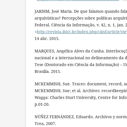
JARDIM, José Maria. De que falamos quando fala
arquivísticas? Percepções sobre políticas arquiv
Federal. Ciência da Informação, v. 42, n. 1, jan.
<
http://revista.ibict.br/index.php/ciinf/article/v
14 abr. 2015.
MARQUES, Angélica Alves da Cunha. Interlocuçõ
nacional e a internacional no delineamento da di
Tese (Doutorado em Ciência da Informação) – Un
Brasília. 2011.
MCKEMMISH, Sue. Traces: document, record, arc
MCKEMMISH, Sue; et al. Archives: recordkeepin
Wagga: Charles Sturt University, Centre for Info
p.01-20.
NÚÑEZ FERNÁNDEZ, Eduardo. Archivos y normas 
Trea, 2007.