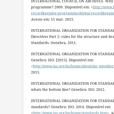
INTERNATIONAL COUNCIL ON ARCHIVES. Why a 
programme? 2009. Disponível em: <
http://www.i
recordkeeping-programme/digital-recordkeep
Acesso em: 15 mar. 2015.
INTERNATIONAL ORGANIZATION FOR STANDARD
Directives Part 2: rules for the structure and dra
Standards. Genebra, 2011.
INTERNATIONAL ORGANIZATION FOR STANDARD
Genebra: ISO. [2015]. Disponível em:
<
http://www.iso.org/iso/home/about/iso_member
2015.
INTERNATIONAL ORGANIZATION FOR STANDARD
whats the bottom line? Genebra: ISO. 2012.
INTERNATIONAL ORGANIZATION FOR STANDARD
standards? Genebra: ISO. 2014. Disponível em:
<
http://www.iso.org/iso/home/standards.htm
>. A