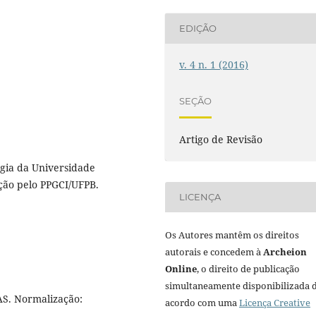
EDIÇÃO
v. 4 n. 1 (2016)
SEÇÃO
Artigo de Revisão
gia da Universidade
ção pelo PPGCI/UFPB.
LICENÇA
Os Autores mantêm os direitos
autorais e concedem à
Archeion
Online
, o direito de publicação
simultaneamente disponibilizada 
. Normalização:
acordo com uma
Licença Creative