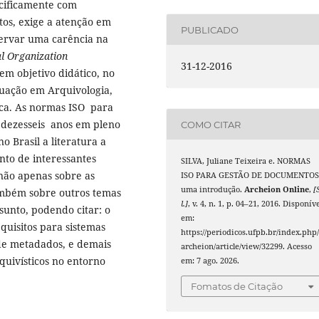
cificamente com
tos, exige a atenção em
PUBLICADO
servar uma carência na
al Organization
31-12-2016
tem objetivo didático, no
duação em Arquivologia,
ca. As normas ISO para
 dezesseis anos em pleno
COMO CITAR
o Brasil a literatura a
nto de interessantes
SILVA, Juliane Teixeira e. NORMAS
não apenas sobre as
ISO PARA GESTÃO DE DOCUMENTOS
uma introdução.
Archeion Online
,
[
mbém sobre outros temas
l.]
, v. 4, n. 1, p. 04–21, 2016. Disponív
sunto, podendo citar: o
em:
equisitos para sistemas
https://periodicos.ufpb.br/index.php
 de metadados, e demais
archeion/article/view/32299. Acesso
uivísticos no entorno
em: 7 ago. 2026.
Fomatos de Citação