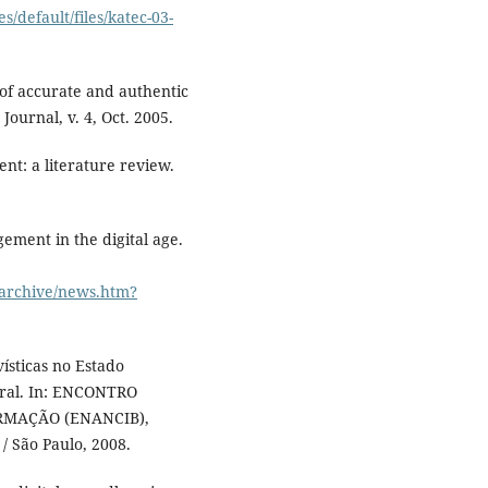
es/default/files/katec-03-
of accurate and authentic
Journal, v. 4, Oct. 2005.
t: a literature review.
ment in the digital age.
_archive/news.htm?
ísticas no Estado
eral. In: ENCONTRO
RMAÇÃO (ENANCIB),
 / São Paulo, 2008.