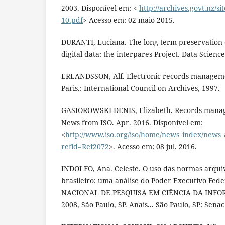
2003. Disponível em: <
http://archives.govt.nz/sit
10.pdf
> Acesso em: 02 maio 2015.
DURANTI, Luciana. The long-term preservation 
digital data: the interpares Project. Data Science 
ERLANDSSON, Alf. Electronic records managemen
Paris.: International Council on Archives, 1997.
GASIOROWSKI-DENIS, Elizabeth. Records manage
News from ISO. Apr. 2016. Disponível em:
<
http://www.iso.org/iso/home/news_index/news
refid=Ref2072
>. Acesso em: 08 jul. 2016.
INDOLFO, Ana. Celeste. O uso das normas arquiv
brasileiro: uma análise do Poder Executivo Fed
NACIONAL DE PESQUISA EM CIÊNCIA DA INFO
2008, São Paulo, SP. Anais... São Paulo, SP: Senac