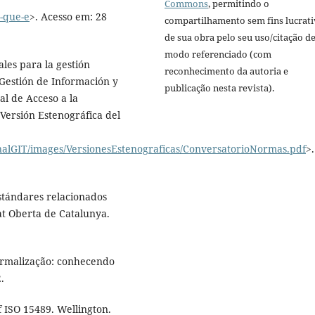
Commons
, permitindo o
-que-e
>. Acesso em: 28
compartilhamento sem fins lucrat
de sua obra pelo seu uso/citação d
modo referenciado (com
les para la gestión
reconhecimento da autoria e
Gestión de Información y
publicação nesta revista).
al de Acceso a la
(Versión Estenográfica del
onalGIT/images/VersionesEstenograficas/ConversatorioNormas.pdf
>.
tándares relacionados
at Oberta de Catalunya.
alização: conhecendo
.
ISO 15489. Wellington.