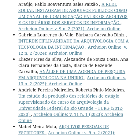
Araújo, Pablo Boaventura Sales Paixão ,
A REDE
SOCIAL INSTAGRAM DE ARQUIVOS PÚBLICOS COMO
UM CANAL DE COMUNICAÇÃO ENTRE OS ARQUIVOS
E OS USUÁRIOS DOS SERVIÇOS DE INFORMAÇÃO
,
Archeion Online: v. 9 n. 2 (2021): Archeion Online
Gabriela Lourenço do Vale, Bárbara Carvalho Diniz ,
INTERDISCIPLINARIDADE DA ARQUIVOLOGIA COM A
TECNOLOGIA DA INFORMAÇÃO
,
Archeion Online: v.
12 n. 2 (2024): Archeion Online
Eliezer Pires da Silva, Alexandre de Souza Costa, Ana
Clara Fernandes da Costa, Bianca de Rezende
Carvalho,
ANÁLISE DE UMA AGENDA DE PESQUISA
EM ARQUIVOLOGIA NA UNIRIO
,
Archeion Online: v.
13 n. 2 (2025): Archeion Online
Andriele Pereira Meirelles, Roberta Pinto Medeiros,
Um estudo da produção dos relatórios de estágio
supervisionado do curso de arquivologia da
Universidade Federal do Rio Grande – FURG (2012-
2020)
,
Archeion Online: v. 11 n. 1 (2023): Archeion
Online
Mabel Meira Mota,
ARQUIVOS PESSOAIS DE
ESCRITORES
,
Archeion Online: v. 9 n. 2 (2021):