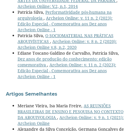
ARTES DA UNIVERSIDADE FEDERAL DA PARAÍBA
,
Archeion Online: V.2, n.1, 2014
Patrícia Silva,
Performatividade pós-humana na
arquivologia
,
Archeion Online: v. 11 n. 2 (2023):
Edição Especial - Comemorativa aos Dez anos
Archeion Online - 1
Patrícia Silva,
O SOCIOMATERIAL NAS PRÁTICAS
ARQUIVÍSTICAS
,
Archeion Online: v. 8 n. 2 (2020):
Archeion Online v.8, n.2, 2020
Ediane Toscano Galdino de Carvalho, Patrícia Silva,
Dez anos de produção do conhecimento: edição
comemorativa
,
Archeion Online: v. 11 n. 2 (2023):
Edição Especial - Comemorativa aos Dez anos
Archeion Online - 1
Artigos Semelhantes
Meriane Vieira, Isa Maria Freire,
AS REUNIÕES
BRASILEIRAS DE ENSINO E PESQUISA NO CONTEXTO
DA ARQUIVOLOGIA
,
Archeion Online: v. 9 n. 1 (2021):
Archeion Online
Alexandre da Silva Conceição, Germana Gonçalves de