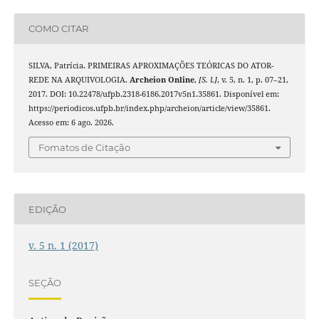
COMO CITAR
SILVA, Patrícia. PRIMEIRAS APROXIMAÇÕES TEÓRICAS DO ATOR-
REDE NA ARQUIVOLOGIA.
Archeion Online
,
[S. l.]
, v. 5, n. 1, p. 07–21,
2017. DOI: 10.22478/ufpb.2318-6186.2017v5n1.35861. Disponível em:
https://periodicos.ufpb.br/index.php/archeion/article/view/35861.
Acesso em: 6 ago. 2026.
Fomatos de Citação
EDIÇÃO
v. 5 n. 1 (2017)
SEÇÃO