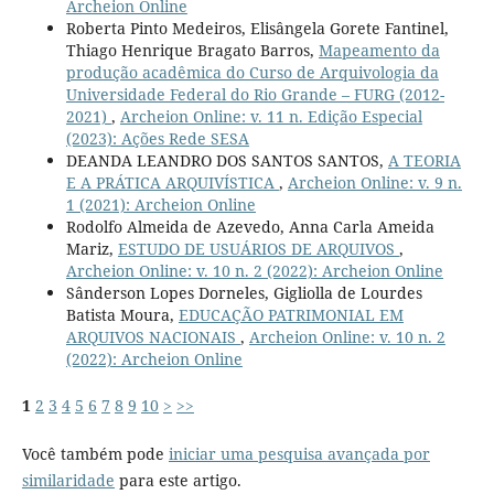
Archeion Online
Roberta Pinto Medeiros, Elisângela Gorete Fantinel,
Thiago Henrique Bragato Barros,
Mapeamento da
produção acadêmica do Curso de Arquivologia da
Universidade Federal do Rio Grande – FURG (2012-
2021)
,
Archeion Online: v. 11 n. Edição Especial
(2023): Ações Rede SESA
DEANDA LEANDRO DOS SANTOS SANTOS,
A TEORIA
E A PRÁTICA ARQUIVÍSTICA
,
Archeion Online: v. 9 n.
1 (2021): Archeion Online
Rodolfo Almeida de Azevedo, Anna Carla Ameida
Mariz,
ESTUDO DE USUÁRIOS DE ARQUIVOS
,
Archeion Online: v. 10 n. 2 (2022): Archeion Online
Sânderson Lopes Dorneles, Gigliolla de Lourdes
Batista Moura,
EDUCAÇÃO PATRIMONIAL EM
ARQUIVOS NACIONAIS
,
Archeion Online: v. 10 n. 2
(2022): Archeion Online
1
2
3
4
5
6
7
8
9
10
>
>>
Você também pode
iniciar uma pesquisa avançada por
similaridade
para este artigo.