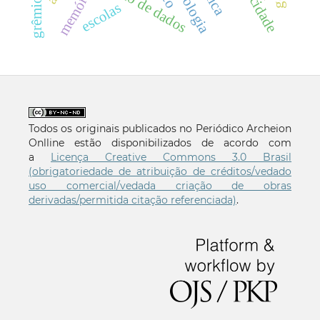
proteÇÃo de dados
memória.
escolas
Todos os originais publicados no Periódico Archeion
Onlline estão disponibilizados de acordo com
a
Licença Creative Commons 3.0 Brasil
(obrigatoriedade de atribuição de créditos/vedado
uso comercial/vedada criação de obras
derivadas/permitida citação referenciada)
.