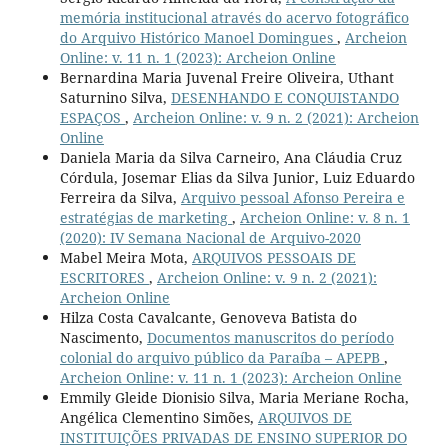
memória institucional através do acervo fotográfico
do Arquivo Histórico Manoel Domingues
,
Archeion
Online: v. 11 n. 1 (2023): Archeion Online
Bernardina Maria Juvenal Freire Oliveira, Uthant
Saturnino Silva,
DESENHANDO E CONQUISTANDO
ESPAÇOS
,
Archeion Online: v. 9 n. 2 (2021): Archeion
Online
Daniela Maria da Silva Carneiro, Ana Cláudia Cruz
Córdula, Josemar Elias da Silva Junior, Luiz Eduardo
Ferreira da Silva,
Arquivo pessoal Afonso Pereira e
estratégias de marketing
,
Archeion Online: v. 8 n. 1
(2020): IV Semana Nacional de Arquivo-2020
Mabel Meira Mota,
ARQUIVOS PESSOAIS DE
ESCRITORES
,
Archeion Online: v. 9 n. 2 (2021):
Archeion Online
Hilza Costa Cavalcante, Genoveva Batista do
Nascimento,
Documentos manuscritos do período
colonial do arquivo público da Paraíba – APEPB
,
Archeion Online: v. 11 n. 1 (2023): Archeion Online
Emmily Gleide Dionisio Silva, Maria Meriane Rocha,
Angélica Clementino Simões,
ARQUIVOS DE
INSTITUIÇÕES PRIVADAS DE ENSINO SUPERIOR DO