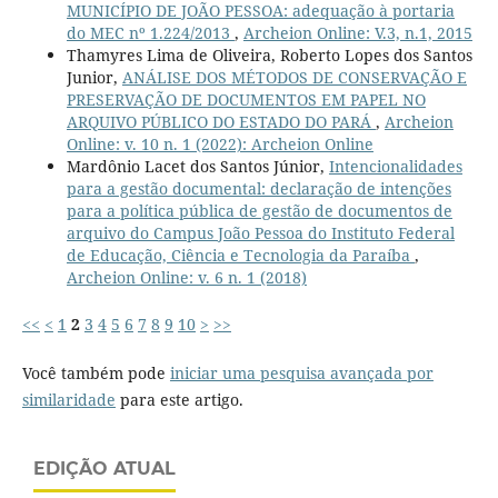
MUNICÍPIO DE JOÃO PESSOA: adequação à portaria
do MEC nº 1.224/2013
,
Archeion Online: V.3, n.1, 2015
Thamyres Lima de Oliveira, Roberto Lopes dos Santos
Junior,
ANÁLISE DOS MÉTODOS DE CONSERVAÇÃO E
PRESERVAÇÃO DE DOCUMENTOS EM PAPEL NO
ARQUIVO PÚBLICO DO ESTADO DO PARÁ
,
Archeion
Online: v. 10 n. 1 (2022): Archeion Online
Mardônio Lacet dos Santos Júnior,
Intencionalidades
para a gestão documental: declaração de intenções
para a política pública de gestão de documentos de
arquivo do Campus João Pessoa do Instituto Federal
de Educação, Ciência e Tecnologia da Paraíba
,
Archeion Online: v. 6 n. 1 (2018)
<<
<
1
2
3
4
5
6
7
8
9
10
>
>>
Você também pode
iniciar uma pesquisa avançada por
similaridade
para este artigo.
EDIÇÃO ATUAL