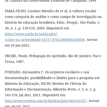
SP: Editora da Universidade Estadual de Campinas, 1994.
FARIA FILHO, Luciano Mendes de et al. A cultura escolar
como categoria de análise e como campo de investigação na
história da educação brasileira. Educ. Pesqui., São Paulo, v.
30, n. 1, p. 139-159, 2004. Disponível em
https://www.scielo.br/scielo.php?
script=sci_arttext&pid=S1517-97022004000100008
. Acesso
em 10 jun.2021.
FREIRE, Paulo. Pedagogia do oprimido. Rio de Janeiro: Paz e
Terra, 1987.
FURTADO, Alessandra C. Os arquivos escolares e sua
documentação: possibilidades e limites para a pesquisa em
História da Educação. INCID: Revista de Ciência da
Informação e Documentação, Ribeirão Preto, v. 2, n. 2, p.
145-159, jul./dez. 2011. Disponível em:
http://www.revistas.usp.br/incid/article/view/42357
. Acesso
em: 04 jul. 2021.