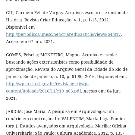
GIL, Carmem Zeli de Vargas. Arquivos escolares e ensino de
História. Revista Criar Educação, v. 1, p. 1-13, 2012.
Disponível em
http://periodicos.unesc.net/criaredu/article/view/864/817
.
Acesso em 07 jun. 2021.
GOMES, Priscila; MONTEIRO, Magno. Arquivo e escola:
buscando ações extensionistas como possibilidade de
aproximação. Revista do Arquivo Geral da Cidade do Rio de
Janeiro, Rio de Janeiro, n. 10, p. 61-80, 2016. Disponível em:
http://wpro.rio.rj.gov.br/revistaagcrj/wp-
content/uploads/2016/11/e10_a03.pdf
. Acesso em: 04 jun.
2021.
JARDIM, José Maria. A pesquisa em Arquivologia: um
cenário em construção. In: VALENTIM, Marta Lígia Pomim
(org.). Estudos avançados em Arquivologia. Marília: Oficina
Universitária; São Paulo: Cultura Acadêmica, 2012. p. 135-