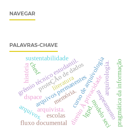
NAVEGAR
PALAVRAS-CHAVE
sustentabilidade
curso de arquivologia
grêmio técnico estudantil.
pragmática da informação
arquivologia.
proteÇÃo de dados
chesf
história
arquivos permanentes
direito À privacidade
literatura
memória.
mapeamento
dspace
modelo seci
arquivos.
lgpd.
arquivista.
escolas
fluxo documental