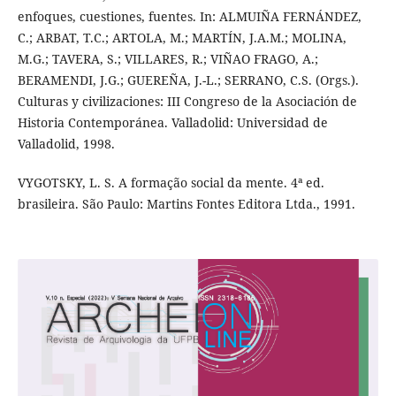
enfoques, cuestiones, fuentes. In: ALMUIÑA FERNÁNDEZ,
C.; ARBAT, T.C.; ARTOLA, M.; MARTÍN, J.A.M.; MOLINA,
M.G.; TAVERA, S.; VILLARES, R.; VIÑAO FRAGO, A.;
BERAMENDI, J.G.; GUEREÑA, J.-L.; SERRANO, C.S. (Orgs.).
Culturas y civilizaciones: III Congreso de la Asociación de
Historia Contemporánea. Valladolid: Universidad de
Valladolid, 1998.
VYGOTSKY, L. S. A formação social da mente. 4ª ed.
brasileira. São Paulo: Martins Fontes Editora Ltda., 1991.