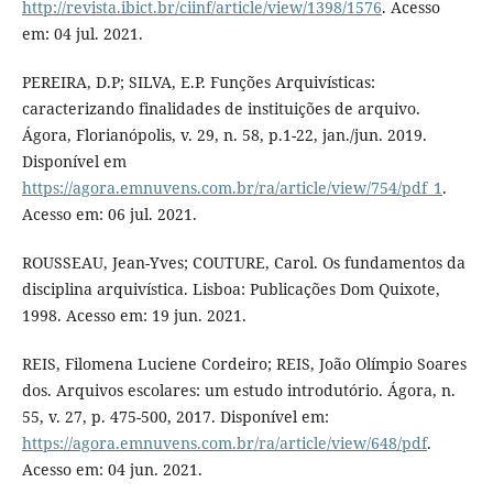
http://revista.ibict.br/ciinf/article/view/1398/1576
. Acesso
em: 04 jul. 2021.
PEREIRA, D.P; SILVA, E.P. Funções Arquivísticas:
caracterizando finalidades de instituições de arquivo.
Ágora, Florianópolis, v. 29, n. 58, p.1-22, jan./jun. 2019.
Disponível em
https://agora.emnuvens.com.br/ra/article/view/754/pdf_1
.
Acesso em: 06 jul. 2021.
ROUSSEAU, Jean-Yves; COUTURE, Carol. Os fundamentos da
disciplina arquivística. Lisboa: Publicações Dom Quixote,
1998. Acesso em: 19 jun. 2021.
REIS, Filomena Luciene Cordeiro; REIS, João Olímpio Soares
dos. Arquivos escolares: um estudo introdutório. Ágora, n.
55, v. 27, p. 475-500, 2017. Disponível em:
https://agora.emnuvens.com.br/ra/article/view/648/pdf
.
Acesso em: 04 jun. 2021.