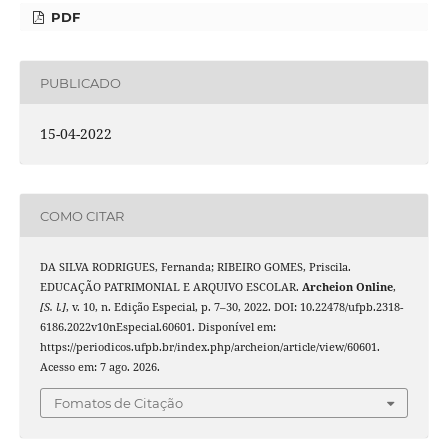
PDF
PUBLICADO
15-04-2022
COMO CITAR
DA SILVA RODRIGUES, Fernanda; RIBEIRO GOMES, Priscila.
EDUCAÇÃO PATRIMONIAL E ARQUIVO ESCOLAR.
Archeion Online
,
[S. l.]
, v. 10, n. Edição Especial, p. 7–30, 2022. DOI: 10.22478/ufpb.2318-
6186.2022v10nEspecial.60601. Disponível em:
https://periodicos.ufpb.br/index.php/archeion/article/view/60601.
Acesso em: 7 ago. 2026.
Fomatos de Citação