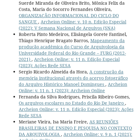
Suerde Miranda de Oliveira Brito, Mônica Felix da
Costa, Maria do Socorro Fernandes Oliveira,
ORGANIZAÇÃO INFORMACIONAL DO CICLO DO
SANGUE
,
Archeion Online: v. 10 n. Edição Especial
(2022): V Semana Nacional de Arquivos (SNA)
Roberta Pinto Medeiros, Elisângela Gorete Fantinel,
Thiago Henrique Bragato Barros,
Mapeamento da
produção acadêmica do Curso de Arquivologia da
Universidade Federal do Rio Grande – FURG (2012-
2021)
,
Archeion Online: v. 11 n. Edição Especial
(2023): Ações Rede SESA
Sergio Ricardo Almeida da Hora,
A construção da
memória institucional através do acervo fotográfico
do Arquivo Histórico Manoel Domingues
,
Archeion
Online: v. 11 n. 1 (2023): Archeion Online
Fernanda da Silva Rodrigues, Priscila Ribeiro Gomes,
Os arquivos escolares no Estado do Rio De Janeiro
,
Archeion Online: v. 11 n. Edição Especial (2023): Ações
Rede SESA
Meriane Vieira, Isa Maria Freire,
AS REUNIÕES
BRASILEIRAS DE ENSINO E PESQUISA NO CONTEXTO
DA ARQUIVOLOGIA
,
Archeion Online: v. 9 n. 1 (2021):