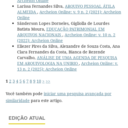
Archeion Online
Larissa Fernandes Silva,
ARQUIVO PESSOAL ÁTILA
ALMEIDA
,
Archeion Online: v. 9 n. 2 (2021): Archeion
Online
Sânderson Lopes Dorneles, Gigliolla de Lourdes
Batista Moura,
EDUCAÇÃO PATRIMONIAL EM
ARQUIVOS NACIONAIS
,
Archeion Online: v. 10 n. 2
(2022): Archeion Online
Eliezer Pires da Silva, Alexandre de Souza Costa, Ana
Clara Fernandes da Costa, Bianca de Rezende
Carvalho,
ANÁLISE DE UMA AGENDA DE PESQUISA
EM ARQUIVOLOGIA NA UNIRIO
,
Archeion Online: v.
13 n. 2 (2025): Archeion Online
1
2
3
4
5
6
7
8
9
10
>
>>
Você também pode
iniciar uma pesquisa avançada por
similaridade
para este artigo.
EDIÇÃO ATUAL