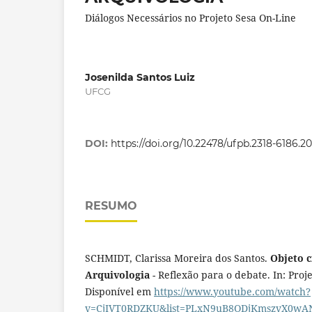
Diálogos Necessários no Projeto Sesa On-Line
Josenilda Santos Luiz
UFCG
DOI:
https://doi.org/10.22478/ufpb.2318-6186.2
RESUMO
SCHMIDT, Clarissa Moreira dos Santos.
Objeto c
Arquivologia
- Reflexão para o debate. In: Pro
Disponível em
https://www.youtube.com/watch?
v=CjIVT0RDZKU&list=PLxN9uB8ODjKmszvX0w