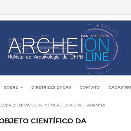
SOBRE
DIRETRIZES ÉTICAS
CONTATO
CADASTR
(2022): RESENHAS SESA - NÚMERO ESPECIAL
/
Resenhas
OBJETO CIENTÍFICO DA