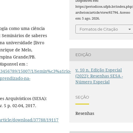
Disponível em:
https://periodicos.ufpb.br/index.php
archeion/article/view/61794. Acesso
em: 5 ago. 2026.
ogia como uma ciência
Fomatos de Citação
: Seminários de saberes
na universidade [livro
enrique de Melo,
EDIÇÃO
ampina Grande/PB.
Disponvel em :
v. 10 n. Edição Especial
/123456789/15007/1/Semin%c3%a1rio-
(2022): Resenhas SESA -
aprendizado-na-
Número Especial
SEÇÃO
s Arquivísticos (SESA):
. 5 p. 02-04, 2017.
Resenhas
/article/download/37788/19117