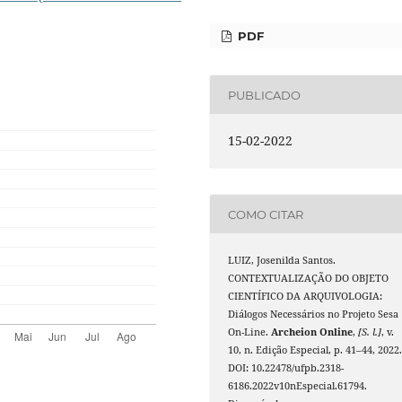
PDF
PUBLICADO
15-02-2022
COMO CITAR
LUIZ, Josenilda Santos.
CONTEXTUALIZAÇÃO DO OBJETO
CIENTÍFICO DA ARQUIVOLOGIA:
Diálogos Necessários no Projeto Sesa
On-Line.
Archeion Online
,
[S. l.]
, v.
10, n. Edição Especial, p. 41–44, 2022
DOI: 10.22478/ufpb.2318-
6186.2022v10nEspecial.61794.