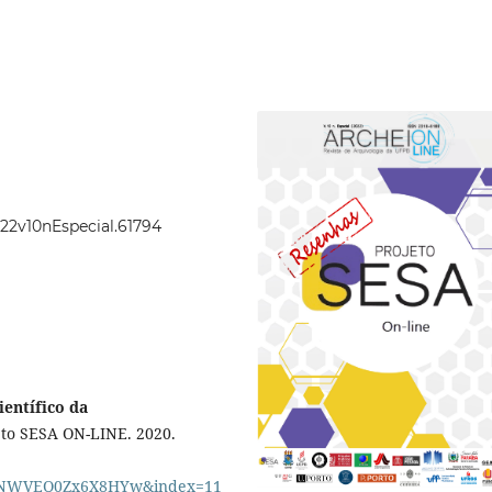
022v10nEspecial.61794
ientífico da
jeto SESA ON-LINE. 2020.
ANWVEQ0Zx6X8HYw&index=11