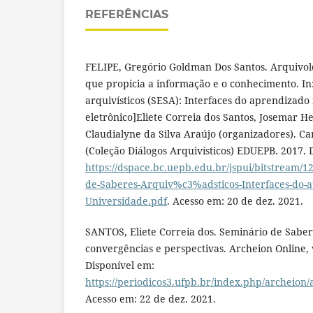
REFERÊNCIAS
FELIPE, Gregório Goldman Dos Santos. Arquivol
que propicia a informação e o conhecimento. In
arquivísticos (SESA): Interfaces do aprendizado 
eletrônico]Eliete Correia dos Santos, Josemar H
Claudialyne da Silva Araújo (organizadores). C
(Coleção Diálogos Arquivísticos) EDUEPB. 2017. 
https://dspace.bc.uepb.edu.br/jspui/bitstream
de-Saberes-Arquiv%c3%adsticos-Interfaces-do-
Universidade.pdf
. Acesso em: 20 de dez. 2021.
SANTOS, Eliete Correia dos. Seminário de Sabere
convergências e perspectivas. Archeion Online, v
Disponível em:
https://periodicos3.ufpb.br/index.php/archeion
Acesso em: 22 de dez. 2021.