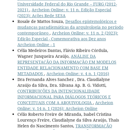
Universidade Federal do Rio Grande – FURG (2012-
2021)
,
Archeion Online: v. 11 n. Edição Especial
(2023): Ações Rede SESA
Rosale de Mattos Souza,
Desafios epistemológicos e
mudanças paradigmáticas da arquivologia no período
contemporâneo
,
Archeion Online: v. 11 n. 2 (2023):
Edição Especial - Comemorativa aos Dez anos
Archeion Online - 1
Célia Medeiros Dantas, Flávio Ribeiro Córdula,
Wagner Junqueira Araújo,
ANÁLISE DA
REPRESENTAÇÃO DA INFORMAÇÃO EM MODELOS
ENTIDADE RELACIONAMENTO COM BASE EM
METADADOS
,
Archeion Online: v. 4 n. 1 (2016)
Dra Fernanda Alves Sanchez , Dra. Claudialyne
Araújo da Silva, Dra. Silvana Ap. B. G. Vidotti,
CONTRIBUIÇÕES DA INTENCIONALIDADE
INFORMACIONAL PARA DIÁLOGOS TEÓRICOS E
CONCEITUAIS COM A ARQUIVOLOGIA
,
Archeion
Online: v. 14 n. 1 (2026): Archeion Online
Célio Roberto Freire de Miranda, Isabel Cristina
Lourenço Freire, Claudialyne da Silva Araújo, Thais
Helen do Nascimento Santos,
TRANSFORMAÇÃO