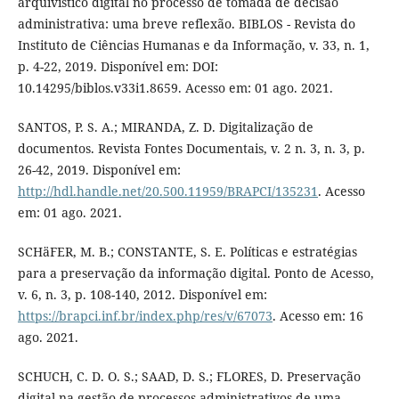
arquivístico digital no processo de tomada de decisão
administrativa: uma breve reflexão. BIBLOS - Revista do
Instituto de Ciências Humanas e da Informação, v. 33, n. 1,
p. 4-22, 2019. Disponível em: DOI:
10.14295/biblos.v33i1.8659. Acesso em: 01 ago. 2021.
SANTOS, P. S. A.; MIRANDA, Z. D. Digitalização de
documentos. Revista Fontes Documentais, v. 2 n. 3, n. 3, p.
26-42, 2019. Disponível em:
http://hdl.handle.net/20.500.11959/BRAPCI/135231
. Acesso
em: 01 ago. 2021.
SCHäFER, M. B.; CONSTANTE, S. E. Políticas e estratégias
para a preservação da informação digital. Ponto de Acesso,
v. 6, n. 3, p. 108-140, 2012. Disponível em:
https://brapci.inf.br/index.php/res/v/67073
. Acesso em: 16
ago. 2021.
SCHUCH, C. D. O. S.; SAAD, D. S.; FLORES, D. Preservação
digital na gestão de processos administrativos de uma