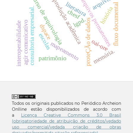
arquivista.
curso de arquivologia
arquivos permanentes
produção acadêmica
literatura
fluxo documental
história
consultoria empresarial.
chesf
lgpd.
proteÇÃo de dados
agir comunicativo
interoperabilidade
dspace
escolas
oai-ore
mapeamento
memória.
patrimônio
Todos os originais publicados no Periódico Archeion
Onlline estão disponibilizados de acordo com
a
Licença Creative Commons 3.0 Brasil
(obrigatoriedade de atribuição de créditos/vedado
uso comercial/vedada criação de obras