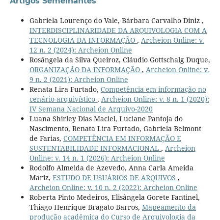
Artigos Semelhantes
Gabriela Lourenço do Vale, Bárbara Carvalho Diniz ,
INTERDISCIPLINARIDADE DA ARQUIVOLOGIA COM A
TECNOLOGIA DA INFORMAÇÃO
,
Archeion Online: v.
12 n. 2 (2024): Archeion Online
Rosângela da Silva Queiroz, Cláudio Gottschalg Duque,
ORGANIZAÇÃO DA INFORMAÇÃO
,
Archeion Online: v.
9 n. 2 (2021): Archeion Online
Renata Lira Furtado,
Competência em informação no
cenário arquivístico
,
Archeion Online: v. 8 n. 1 (2020):
IV Semana Nacional de Arquivo-2020
Luana Shirley Dias Maciel, Luciane Pantoja do
Nascimento, Renata Lira Furtado, Gabriela Belmont
de Farias,
COMPETÊNCIA EM INFORMAÇÃO E
SUSTENTABILIDADE INFORMACIONAL
,
Archeion
Online: v. 14 n. 1 (2026): Archeion Online
Rodolfo Almeida de Azevedo, Anna Carla Ameida
Mariz,
ESTUDO DE USUÁRIOS DE ARQUIVOS
,
Archeion Online: v. 10 n. 2 (2022): Archeion Online
Roberta Pinto Medeiros, Elisângela Gorete Fantinel,
Thiago Henrique Bragato Barros,
Mapeamento da
produção acadêmica do Curso de Arquivologia da