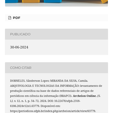
PDF
PUBLICADO
30-06-2024
COMO CITAR
DORNELES, Sânderson Lopes; MIRANDA DA SILVA, Camila.
ARQUIVOLOGIA E TECNOLOGIAS DA INFORMAÇÃO: levantamento de
produção científica na base de dados referenciais de artigos de
periódicos em ciência da informação (BRAPCI).
Archeion Online
,
[S.
l.]
, v. 12, n. 1, p. 54–72, 2024. DOI: 10.22478/ufpb.2318-
6186.2024v12n1.63779. Disponível em:
https://periodicos.ufpb.br/index.php/archeion/article/view/63779.