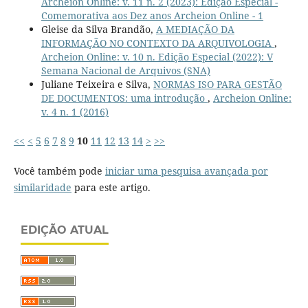
Archeion Online: v. 11 n. 2 (2023): Edição Especial -
Comemorativa aos Dez anos Archeion Online - 1
Gleise da Silva Brandão,
A MEDIAÇÃO DA
INFORMAÇÃO NO CONTEXTO DA ARQUIVOLOGIA
,
Archeion Online: v. 10 n. Edição Especial (2022): V
Semana Nacional de Arquivos (SNA)
Juliane Teixeira e Silva,
NORMAS ISO PARA GESTÃO
DE DOCUMENTOS: uma introdução
,
Archeion Online:
v. 4 n. 1 (2016)
<<
<
5
6
7
8
9
10
11
12
13
14
>
>>
Você também pode
iniciar uma pesquisa avançada por
similaridade
para este artigo.
EDIÇÃO ATUAL