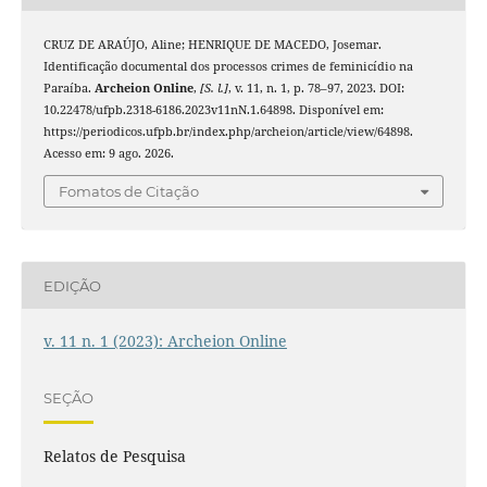
CRUZ DE ARAÚJO, Aline; HENRIQUE DE MACEDO, Josemar.
Identificação documental dos processos crimes de feminicídio na
Paraíba.
Archeion Online
,
[S. l.]
, v. 11, n. 1, p. 78–97, 2023. DOI:
10.22478/ufpb.2318-6186.2023v11nN.1.64898. Disponível em:
https://periodicos.ufpb.br/index.php/archeion/article/view/64898.
Acesso em: 9 ago. 2026.
Fomatos de Citação
EDIÇÃO
v. 11 n. 1 (2023): Archeion Online
SEÇÃO
Relatos de Pesquisa