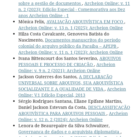
sobre a gestão de documentos
,
Archeion Online: v. 11
n. 2 (2023): Edição Especial - Comemorativa aos Dez
anos Archeion Online - 1
Mônica Felix,
AVALIAÇÃO ARQUIVÍSTICA EM FOCO
,
Archeion Online: v. 13 n. 1 (2025): Archeion Online
Hilza Costa Cavalcante, Genoveva Batista do
Nascimento,
Documentos manuscritos do período
colonial do arquivo público da Paraíba – APEPB
,
Archeion Online: v. 11 n. 1 (2023): Archeion Online
Ivana Bittencourt dos Santos Severino,
ARQUIVOS
PESSOAIS E PROCESSO DE CRIAÇÃO
,
Archeion
Online: v. 9 n. 2 (2021): Archeion Online
Jackson Guterres dos Santos,
A DECLARAÇÃO
UNIVERSAL SOBRE ARQUIVOS, SUA ARQUIVÍSTICA
SOCIALIZANTE E A QUALIDADE DE VIDA
,
Archeion
Online: V.1 Edição Especial, 2013
Sérgio Rodrigues Santana, Eliane Epifane Martins,
Daniel Jackson Estevam da Costa,
DESCLASSIFICAÇÃO
ARQUIVÍSTICA PARA ARQUIVOS PESSOAIS
,
Archeion
Online: v. 12 n. 2 (2024): Archeion Online
Lenora de Beaurepaire da Silva Schwaitzer,
Governança de dados e o arquivista diplomatista
,