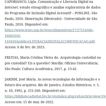
CAPOBIANCO, Lígia. Comunicação e Literacia Digital na
internet: estudo etnográfico e análise exploratória de dados
do Programa de Inclusão Digital AcessaSP – PONLINE. São
Paulo, 2010. Dissertação (Mestrado) - Universidade de São
Paulo, 2010. Disponível em:
https://www.teses.usp.br/teses/disponiveis/27/27154/tde-
16062010-
110410/publico/LITERACIADIGITALECOMUNICACAO.pdf
.
Acesso: 6 de fev. de 2023.
FREITAS, Maria Cristina Vieira de. Arquivologia custodial ou
pós custodial? Eis a questão? Marília: Oficina Universitária;
São Paulo: Cultura Acadêmica, 2017, p. 13-42.
JARDIM, José Maria. As novas tecnologias da informação e o
futuro dos arquivos. Rio de Janeiro, Estudos Históricos, v. 5,
n. 10, 1992, p. 251-260. Disponível em:
https://bibliotecadigital.fgv.br/ojs/index.php/reh/article/view/1
Acesso em: 15 de mai. de 2022.