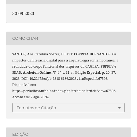
30-09-2023
COMO CITAR
SANTOS, Ana Carolina Soares; ELIETE CORREIA DOS SANTOS. Os
impactos da literacia digital para a arquivologia contemporânea: a
realidade do corpo funcional dos arquivos da CAGEPA, PBPREV e
SEAD.
Archeion Online
,
[S. l.]
, v. 11, n. Edição Especial, p. 20–37,
2023. DOI: 10.22478/ufpb.2318-6186.2023v11nEspecial.67593.
Disponível em:
https://periodicos.ufpb.br/index.php/archeion/article/view/67593.
Acesso em: 7 ago. 2026.
Fomatos de Citação
EDIÇÃO