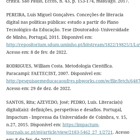
crítica. São Paulo, EccoS, n. 43, p. 153-174, maio/ago. 2017.
PEREIRA, Luís Miguel Gonçalves. Conceções de literacia
digital nas políticas públicas: estudo a partir do Plano
Tecnológico da Educação. Tese (Doutorado)- Universidade
de Minho, Portugal, 2011. Disponível em:
http://repositorium.sdum.uminho.pt/bitstream/1822/19825
Acesso em: 8 de fev. de 2022.
RODRIGUES, William Costa. Metodologia Científica.
Paracampi: FAETEC/IST, 2007. Disponível em:
http://pesquisaemeducacaoufrgs.pbworks.com/w/file/fetch/648
Acesso em: 29 de dez. de 2022.
SANTOS, Rita; AZEVEDO, José; PEDRO, Luís. Literacia(s)
digital(ais): definições, perspetivas e desafios. Portugal,
Impactum - Imprensa da Universidade de Coimbra, v. 15,
n.27, 2015. Disponível em:
https://impactum-
journals.uc.pt/mj/article/view/2183-5462_27_1/2721
. Acesso
em: 8 de fev. de 2022.