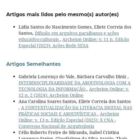
Artigos mais lidos pelo mesmo(s) autor(es)
Lidia Santos do Nascimento Gomes, Eliete Correia dos
Santos,
Difusão em arquivos paraibanos e ações
educativo-culturais
,
Archeion Online: v. 11 n. Edição
Especial (2023): Ações Rede SESA
Artigos Semelhantes
Gabriela Lourenço do Vale, Bárbara Carvalho Diniz ,
INTERDISCIPLINARIDADE DA ARQUIVOLOGIA COM A
TECNOLOGIA DA INFORMAÇÃO
,
Archeion Online: v.
12 n. 2 (2024): Archeion Online
Ana Carolina Soares Santos, Eliete Correia dos Santos
,
A CONTEXTUALIZAÇÃO DA LITERACIA DIGITAL NAS
PRÁTICAS SOCIAIS E ARQUIVÍSTICAS
,
Archeion
Online: v. 13 n. Edição Especial (2025): X CNA -
Congresso Nacional de Arquivologia
Célio Roberto Freire de Miranda, Isabel Cristina
Lourenço Freire, Claudialyne da Silva Araújo, Thais