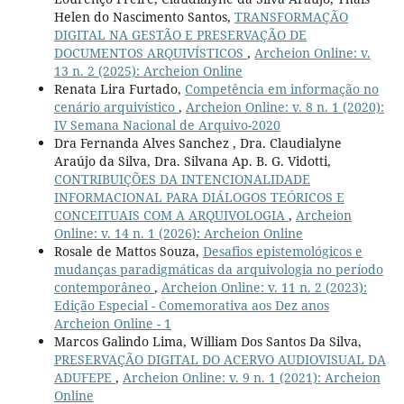
Helen do Nascimento Santos,
TRANSFORMAÇÃO
DIGITAL NA GESTÃO E PRESERVAÇÃO DE
DOCUMENTOS ARQUIVÍSTICOS
,
Archeion Online: v.
13 n. 2 (2025): Archeion Online
Renata Lira Furtado,
Competência em informação no
cenário arquivístico
,
Archeion Online: v. 8 n. 1 (2020):
IV Semana Nacional de Arquivo-2020
Dra Fernanda Alves Sanchez , Dra. Claudialyne
Araújo da Silva, Dra. Silvana Ap. B. G. Vidotti,
CONTRIBUIÇÕES DA INTENCIONALIDADE
INFORMACIONAL PARA DIÁLOGOS TEÓRICOS E
CONCEITUAIS COM A ARQUIVOLOGIA
,
Archeion
Online: v. 14 n. 1 (2026): Archeion Online
Rosale de Mattos Souza,
Desafios epistemológicos e
mudanças paradigmáticas da arquivologia no período
contemporâneo
,
Archeion Online: v. 11 n. 2 (2023):
Edição Especial - Comemorativa aos Dez anos
Archeion Online - 1
Marcos Galindo Lima, William Dos Santos Da Silva,
PRESERVAÇÃO DIGITAL DO ACERVO AUDIOVISUAL DA
ADUFEPE
,
Archeion Online: v. 9 n. 1 (2021): Archeion
Online