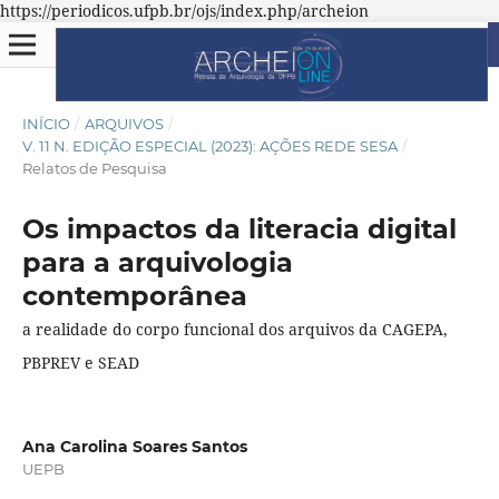
https://periodicos.ufpb.br/ojs/index.php/archeion
INÍCIO
/
ARQUIVOS
/
V. 11 N. EDIÇÃO ESPECIAL (2023): AÇÕES REDE SESA
/
Relatos de Pesquisa
Os impactos da literacia digital
para a arquivologia
contemporânea
a realidade do corpo funcional dos arquivos da CAGEPA,
PBPREV e SEAD
Ana Carolina Soares Santos
UEPB