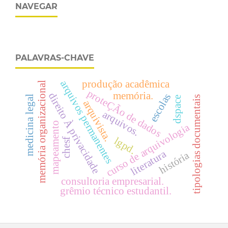
NAVEGAR
PALAVRAS-CHAVE
produção acadêmica
arquivos permanentes
memória organizacional
proteÇÃo de dados
memória.
direito À privacidade
escolas
medicina legal
tipologias documentais
dspace
arquivista.
arquivos.
mapeamento
curso de arquivologia
lgpd.
chesf
literatura
história
consultoria empresarial.
grêmio técnico estudantil.