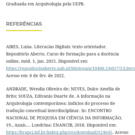
Graduada em Arquivologia pela UEPB.
REFERÊNCIAS
AIRES, Luísa. Literacias Digitais: texto orientador.
Repositório Aberto, Curso de formação para a docência
online, mód. 1, jan. 2015. Disponível em:
https://repositorioaberto.uab.pt/bitstream/10400.2/6017/1/Lite
Acesso em: 8 de fev. de 2022.
ANDRADE, Wendia Oliveira de; NEVES, Dulce Amélia de
Brito; SOUZA, Edivanio Duarte de. A informação na
Arquivologia contemporânea: indícios do processo de
tradução conceitual interdisciplinar. In: ENCONTRO
NACIONAL DE PESQUISA EM CIÊNCIA DA INFORMAÇÃO,
19., Anais.... Londrina: ENANCIB, 2018. Disponível em:
https://brapci.inf.br/index.php/res/download/124645
. Acesso