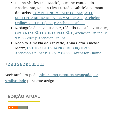
Luana Shirley Dias Maciel, Luciane Pantoja do
Nascimento, Renata Lira Furtado, Gabriela Belmont
de Farias,
COMPETÊNCIA EM INFORMAÇÃO E
SUSTENTABILIDADE INFORMACIONAL
,
Archeion
Online: v. 14 n. 1 (2026): Archeion Online
Rosângela da Silva Queiroz, Cláudio Gottschalg Duque,
ORGANIZAÇÃO DA INFORMAÇÃO
,
Archeion Online: v.
9 n. 2 (2021): Archeion Online
Rodolfo Almeida de Azevedo, Anna Carla Ameida
Mariz,
ESTUDO DE USUÁRIOS DE ARQUIVOS
,
Archeion Online: v. 10 n. 2 (2022): Archeion Online
1
2
3
4
5
6
7
8
9
10
>
>>
Você também pode
iniciar uma pesquisa avançada por
similaridade
para este artigo.
EDIÇÃO ATUAL